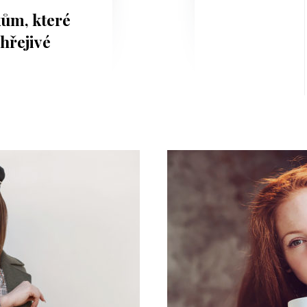
kům, které
 hřejivé