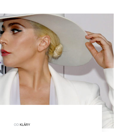
OD
KLÁRY