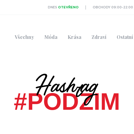
DNES
OTEVŘENO
OBCHODY 09:00-22:00
Všechny
Móda
Krása
Zdraví
Ostatní
Hashtag
#PODZIM