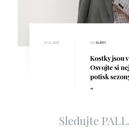
14.11.2018
OD
KLÁRY
Kostky jsou 
Osvojte si ne
potisk sezon
Sledujte PAL