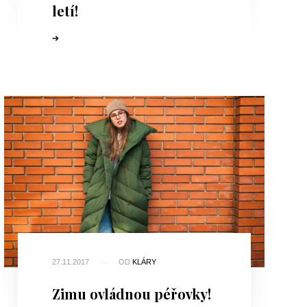
letí!
27.11.2017
OD
KLÁRY
Zimu ovládnou péřovky!