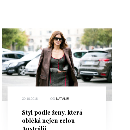
30.10.2018
OD
NATÁLIE
Styl podle ženy, která
obléká nejen celou
Austrálii.