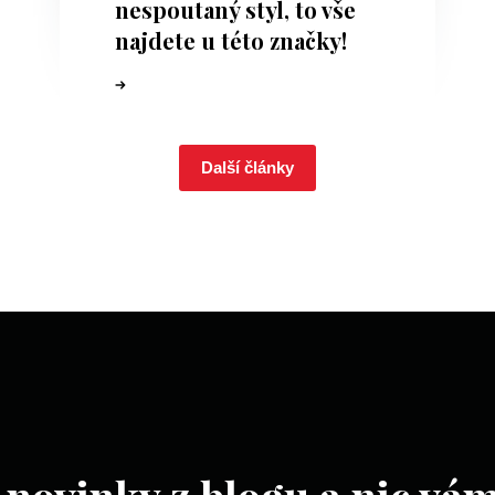
nespoutaný styl, to vše
najdete u této značky!
Další články