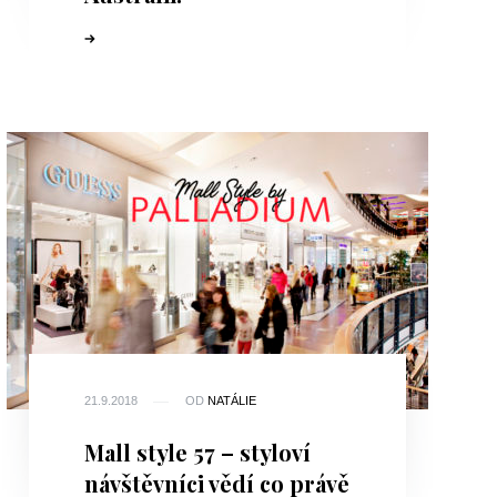
21.9.2018
OD
NATÁLIE
Mall style 57 – styloví
návštěvníci vědí co právě