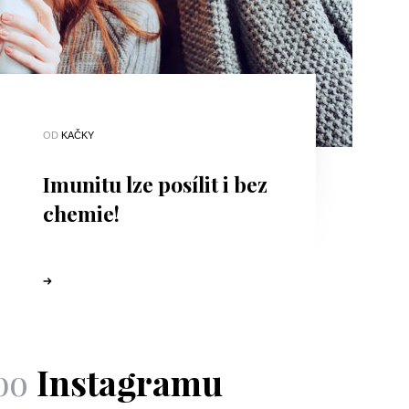
OD
KAČKY
Imunitu lze posílit i bez
chemie!
bo
Instagramu