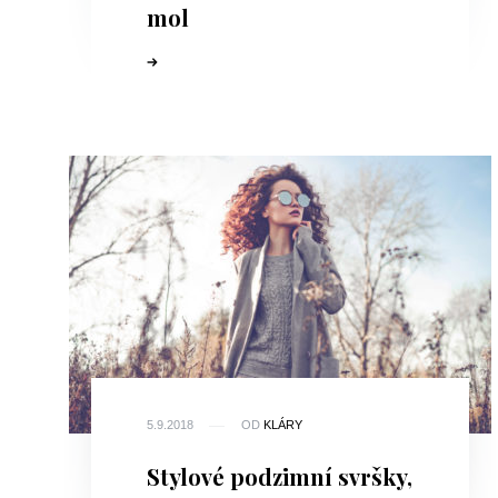
mol
5.9.2018
OD
KLÁRY
Stylové podzimní svršky,