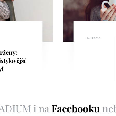
14.11.2018
vrženy:
jstylovější
y!
LADIUM i na
Facebooku
ne