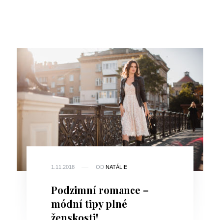
1.11.2018
OD
NATÁLIE
Podzimní romance –
módní tipy plné
ženskosti!