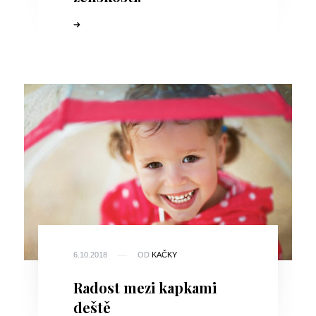
6.10.2018
OD
KAČKY
Radost mezi kapkami
deště