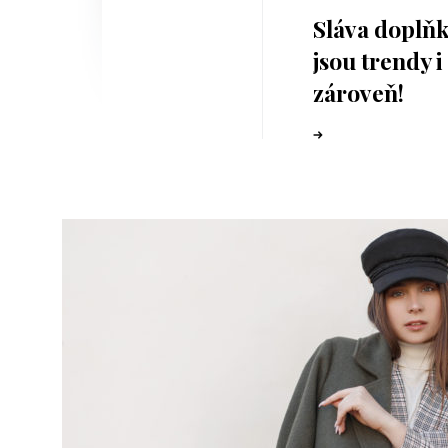
Sláva doplň
jsou trendy i
zároveň!