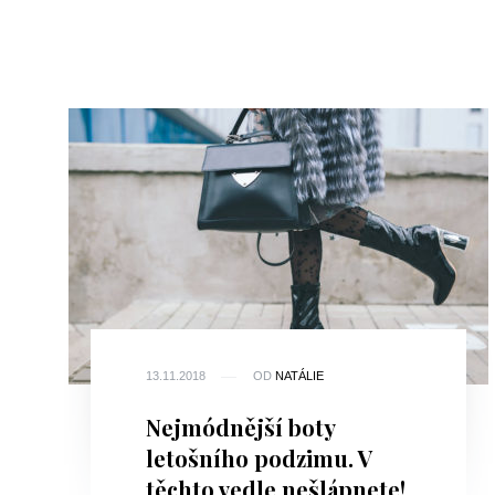
13.11.2018
OD
NATÁLIE
Nejmódnější boty
letošního podzimu. V
těchto vedle nešlápnete!