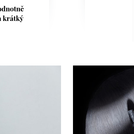
hodnotně
a krátký