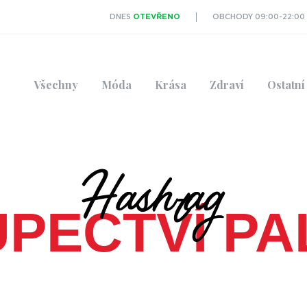
DNES
OTEVŘENO
OBCHODY 09:00-22:00
Všechny
Móda
Krása
Zdraví
Ostatní
Hashtag
UPECTVÍ PA