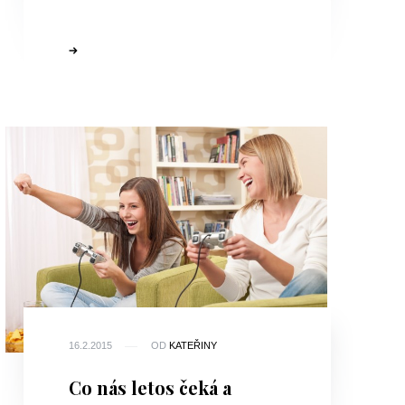
16.2.2015
OD
KATEŘINY
Co nás letos čeká a