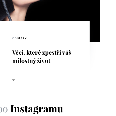
OD
KLÁRY
Věci, které zpestří váš
milostný život
bo
Instagramu