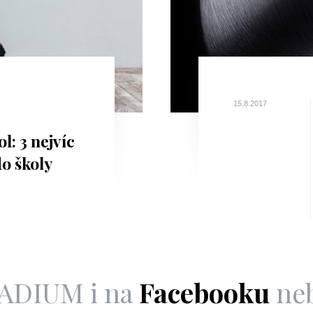
15.8.2017
l: 3 nejvíc
do školy
m
LADIUM i na
Facebooku
ne