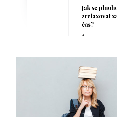
Jak se plno
zrelaxovat z
čas?