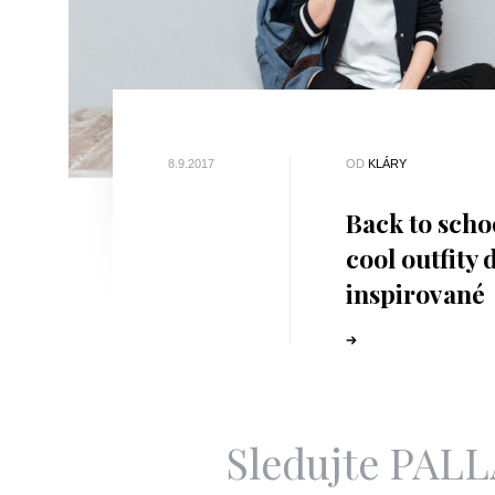
8.9.2017
OD
KLÁRY
Back to schoo
cool outfity 
inspirované
Instagrame
Sledujte PAL