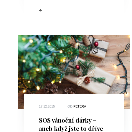
17.12.2015
OD
PETERA
SOS vánoční dárky –
aneb když jste to dříve