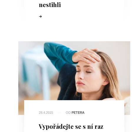
nestihli
28.4.2015
OD
PETERA
Vypořádejte se s ní raz