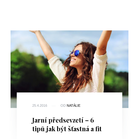
25.4.2016
OD
NATÁLIE
Jarní předsevzetí – 6
tipů jak být šťastná a fit