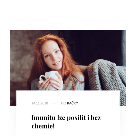
14.11.2018
OD
KAČKY
Imunitu lze posílit i bez
chemie!