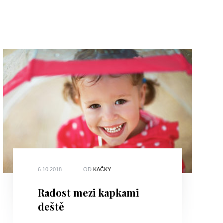
6.10.2018
OD
KAČKY
Radost mezi kapkami
deště