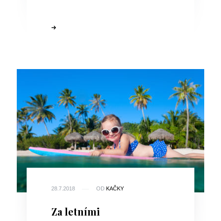
28.7.2018
OD
KAČKY
Za letními