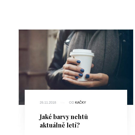
26.11.2018
OD
KAČKY
Jaké barvy nehtů
aktuálně letí?