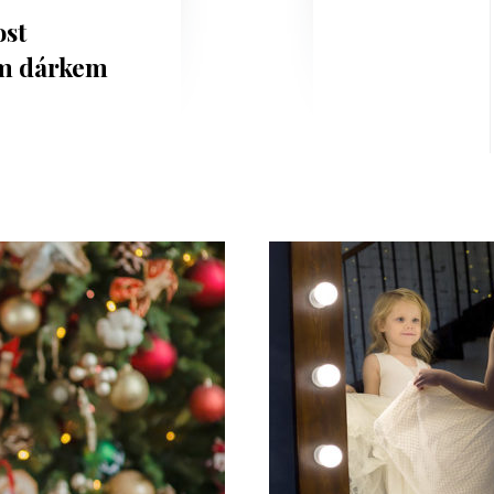
ost
m dárkem