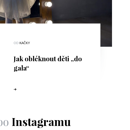
OD
KAČKY
Jak obléknout děti „do
gala“
bo
Instagramu