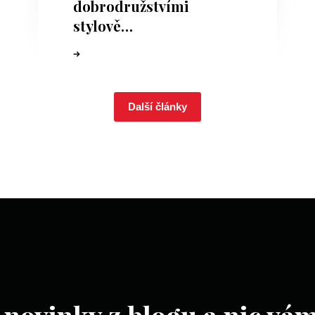
dobrodružstvími
stylově…
Další články