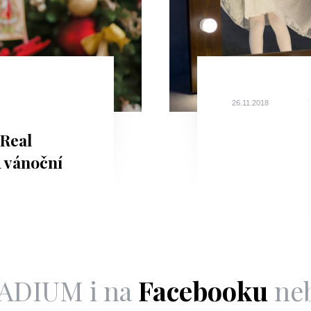
26.11.2018
rReal
 vánoční
LADIUM i na
Facebooku
ne