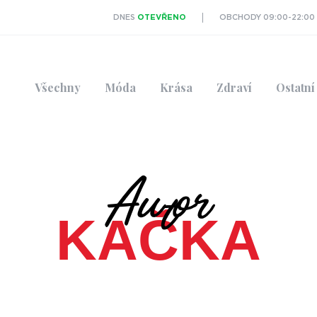
DNES
OTEVŘENO
OBCHODY 09:00-22:00
Všechny
Móda
Krása
Zdraví
Ostatní
Autor
KAČKA