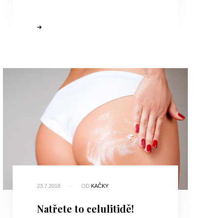
23.7.2018
OD
KAČKY
Natřete to celulitidě!