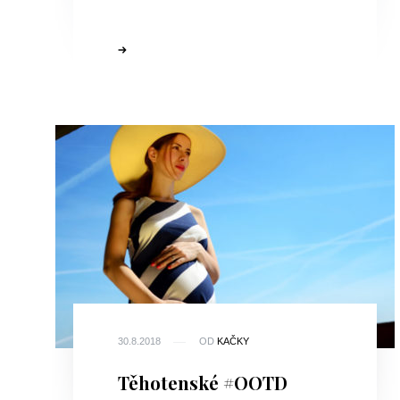
30.8.2018
OD
KAČKY
Těhotenské #OOTD