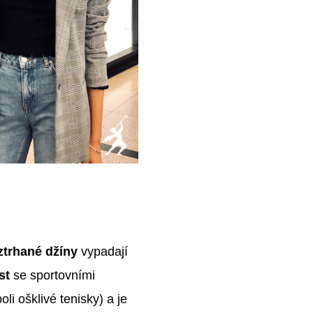
ztrhané džíny
vypadají
st
se sportovními
li ošklivé tenisky) a je