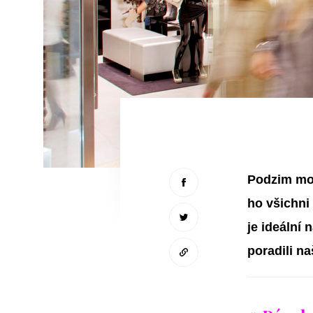
Podzim mož
ho všichni
je ideální 
poradili na