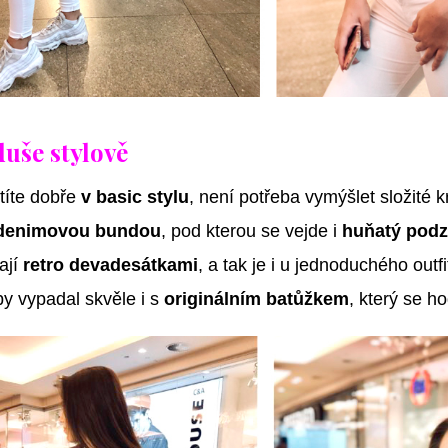
uše stylově
títe dobře
v basic stylu
, není potřeba vymýšlet složité k
 denimovou bundou
, pod kterou se vejde i
huňatý podz
ají
retro devadesátkami
, a tak je i u jednoduchého outfi
by vypadal skvěle i s
originálním batůžkem
, který se h