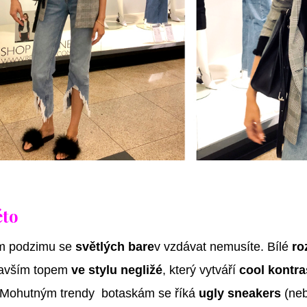
éto
m podzimu se
světlých bare
v vzdávat nemusíte. Bílé
ro
mavším topem
ve stylu negližé
, který vytváří
cool kontra
 Mohutným trendy botaskám se říká
ugly sneakers
(nebo