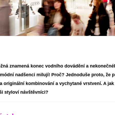
ná znamená konec vodního dovádění a nekonečného
 módní nadšenci milují! Proč? Jednoduše proto, že p
na originální kombinování a vychytané vrstvení. A jak
ši styloví návštěvníci?