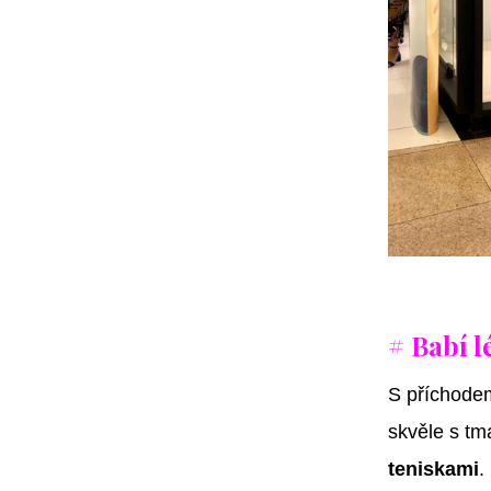
# Babí l
S příchode
skvěle s t
teniskami
.