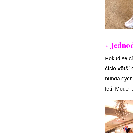
# Jednod
Pokud se cí
číslo
větší
bunda dých
letí. Model 