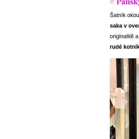
# Pánský
Šatník oko
saka v ove
originalitě 
rudé kotní