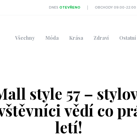
DNES
OTEVŘENO
OBCHODY 09:00-22:00
Všechny
Móda
Krása
Zdraví
Ostatní
Mall style 57 – stylov
vštěvníci vědí co pr
letí!