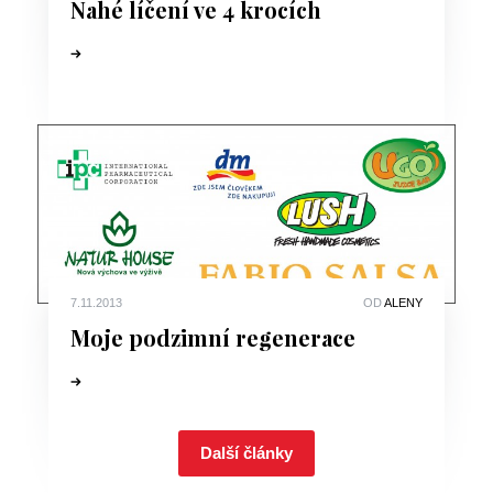
Nahé líčení ve 4 krocích
7.11.2013
OD
ALENY
Moje podzimní regenerace
Další články