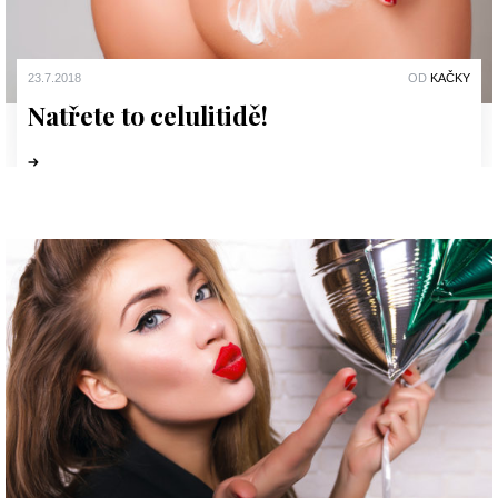
23.7.2018
OD
KAČKY
Natřete to celulitidě!