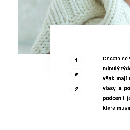
Chcete se 
minulý týd
však mají 
vlasy a p
podcenit j
které musí