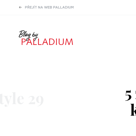
PŘEJÍT NA WEB PALLADIUM
5
tyle 29