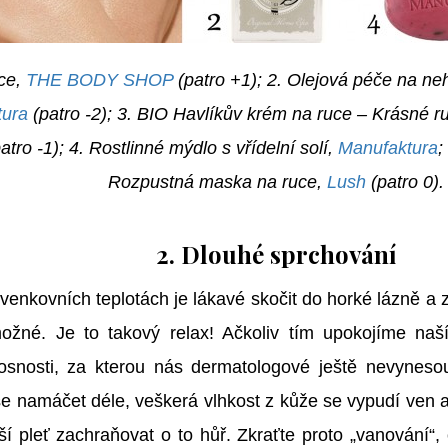
ce,
THE BODY SHOP
(patro +1); 2. Olejová péče na ne
tura
(patro -2); 3. BIO Havlíkův krém na ruce – Krásné r
atro -1); 4. Rostlinné mýdlo s vřídelní solí,
Manufaktura
;
Rozpustná maska na ruce,
Lush
(patro 0).
2. Dlouhé sprchování
 venkovních teplotách je lákavé skočit do horké lázně a z
ožné. Je to takový relax! Ačkoliv tím upokojíme naší
osnosti, za kterou nás dermatologové ještě nevyneso
se namáčet déle, veškerá vlhkost z kůže se vypudí ve
 pleť zachraňovat o to hůř. Zkraťte proto „vanování“, 