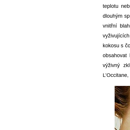
teplotu ne
dlouhým spr
vnitřní bl
vyživujícíc
kokosu s čo
obsahovat 
výživný z
L’Occitane,