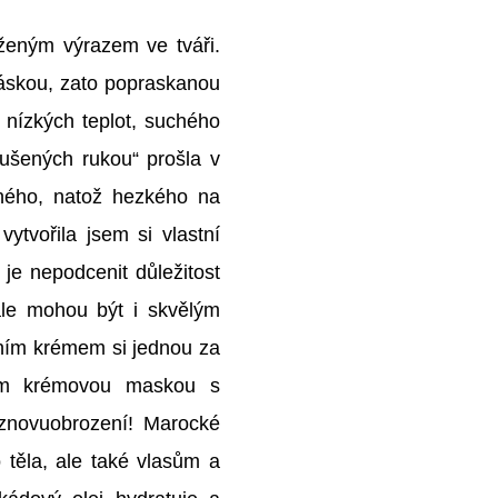
aženým výrazem ve tváři.
 láskou, zato popraskanou
u nízkých teplot, suchého
sušených rukou“ prošla v
mného, natož hezkého na
tvořila jsem si vlastní
 je nepodcenit důležitost
ale mohou být i skvělým
ím krémem si jednou za
vím krémovou maskou s
znovuobrození! Marocké
 těla, ale také vlasům a