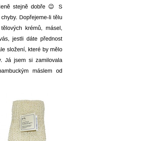
ručeně stejně dobře 😉 S
 chyby. Dopřejeme-li tělu
 tělových krémů, másel,
vás, jestli dáte přednost
e složení, které by mělo
y. Já jsem si zamilovala
s bambuckým máslem od