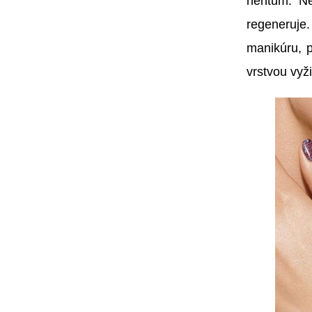
nehtům. Ne
regeneruje
manikúru, 
vrstvou vyž