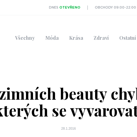
DNES
OTEVŘENO
OBCHODY 09:00-22:00
Všechny
Móda
Krása
Zdraví
Ostatní
 zimních beauty chy
kterých se vyvarovat
28.1.2016