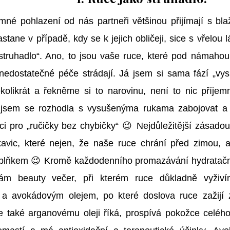
né pohlazení od nás partneři většinou přijímají s bl
stane v případě, kdy se k jejich obličeji, sice s vřelou
 „struhadlo“. Ano, to jsou vaše ruce, které pod námaho
nedostatečné péče strádají. Já jsem si sama fází „vy
kolikrát a řekněme si to narovinu, není to nic příje
 jsem se rozhodla s vysušenýma rukama zabojovat a vy
ci pro „ručičky bez chybičky“ 😉 Nejdůležitější zásadou
kavic, které nejen, že naše ruce chrání před zimou, 
lňkem 😉 Kromě každodenního promazávání hydratačn
lám beauty večer, při kterém ruce důkladně vyži
a avokádovým olejem, po které doslova ruce zažijí 
se také arganovému oleji říká, prospívá pokožce celého