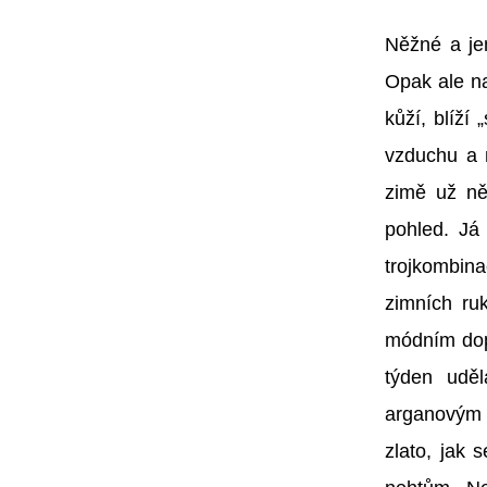
Něžné a jem
Opak ale na
kůží, blíží
vzduchu a 
zimě už ně
pohled. Já
trojkombina
zimních ru
módním dop
týden udě
arganovým 
zlato, jak 