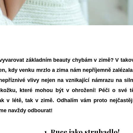
vyvarovat základním beauty chybám v zimě? V takové
en, kdy venku mrzlo a zima nám nepříjemně zalézala 
nepříznivé vlivy nejen na vznikající námrazu na siln
okožku, které mohou být v ohrožení! Péči o své 
ak v létě, tak v zimě. Odhalím vám proto nejčastěj
me navždy odbourat!
1. Ruce jako struhadlo!