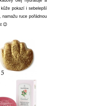
kádový olej hydratuje a
kůže pokazí i sebelepší
ct, namažu ruce pořádnou
t 😉