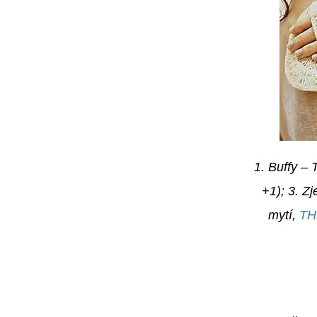
1. Buffy – 
+1); 3. Z
mytí,
TH