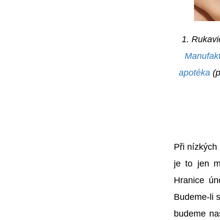
1. Rukavi
Manufak
apotéka
(p
Při nízkých
je to jen m
Hranice ún
Budeme-li 
budeme naší