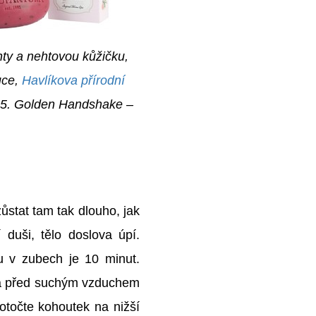
hty a nehtovou kůžičku,
uce,
Havlíkova přírodní
 5. Golden Handshake –
ůstat tam tak dlouho, jak
 duši, tělo doslova úpí.
u v zubech je 10 minut.
n a před suchým vzduchem
otočte kohoutek na nižší