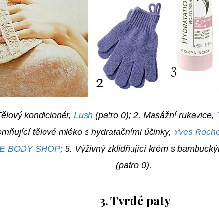
Tělový kondicionér,
Lush
(patro 0); 2. Masážní rukavice,
jemňující tělové mléko s hydratačními účinky,
Yves Roche
E BODY SHOP
; 5. Výživný zklidňující krém s bambuc
(patro 0).
3. Tvrdé paty