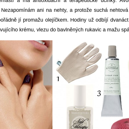
mastí a má antioxidační a terapeutické účinky. Avo
. Nezapomínám ani na nehty, a protože suchá nehtová 
pořádně jí promažu olejíčkem. Hodiny už odbíjí dvaná
ivujícího krému, vlezu do bavlněných rukavic a mažu spá