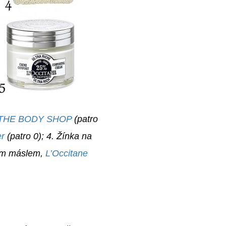
THE BODY SHOP
(patro
r
(patro 0); 4. Žínka na
kým máslem,
L’Occitane