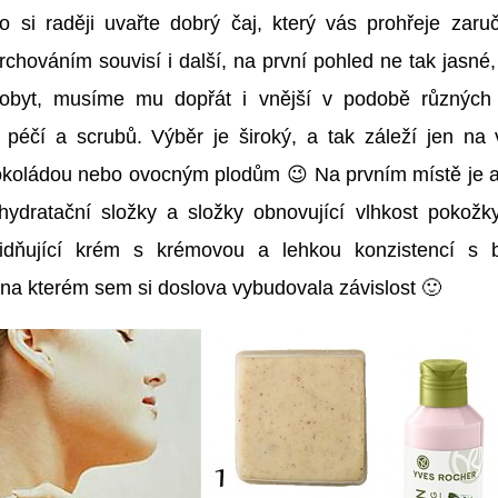
bo si raději uvařte dobrý čaj, který vás prohřeje za
chováním souvisí i další, na první pohled ne tak jasné,
ahobyt, musíme mu dopřát i vnější v podobě různých
h péčí a scrubů. Výběr je široký, a tak záleží jen na 
koládou nebo ovocným plodům 😉 Na prvním místě je al
hydratační složky a složky obnovující vlhkost pokožk
klidňující krém s krémovou a lehkou konzistencí 
 na kterém sem si doslova vybudovala závislost 🙂