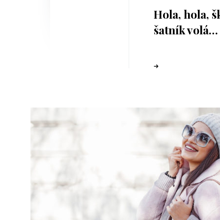
Hola, hola, š
šatník volá…