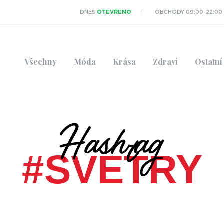
DNES
OTEVŘENO
OBCHODY 09:00-22:00
Všechny
Móda
Krása
Zdraví
Ostatní
Hashtag
#SVETRY