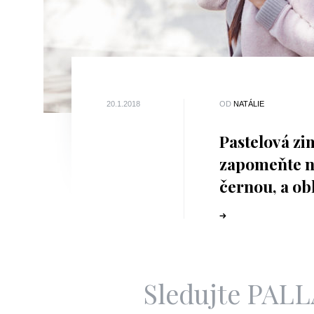
20.1.2018
OD
NATÁLIE
Pastelová zi
zapomeňte 
černou, a ob
do jemných 
pastelek!
Sledujte PAL