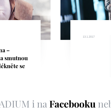
13.1.2017
ma –
na smutnou
lékněte se
tónů
LADIUM i na
Facebooku
ne