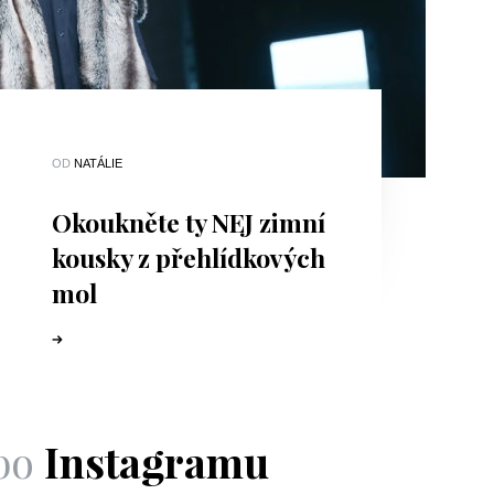
OD
NATÁLIE
Okoukněte ty NEJ zimní
kousky z přehlídkových
mol
bo
Instagramu