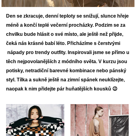
Den se zkracuje, denní teploty se snižují, slunce hřeje
méně a končí teplé večerní procházky. Podzim se za
chvilku bude hlásit o své místo, ale ještě než přijde,
čeká nás krásné babí léto. Přicházíme s čerstvými
nápady pro trendy outfity. Inspirovali jsme se přímo u
těch nejpovolanějších z módního světa. V kurzu jsou
potisky, netradiční barevné kombinace nebo pánský
styl. Tílka a sukně ještě na zimní spánek neuklízejte,
naopak k nim přidejte pár huňatějších kousků 😉