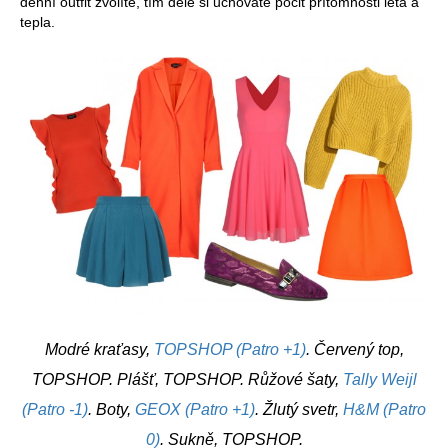
denní outfit zvolíte, tím déle si uchováte pocit přítomnosti léta a
tepla.
Modré kraťasy,
TOPSHOP (Patro +1)
. Červený top,
TOPSHOP. Plášť, TOPSHOP. Růžové šaty,
Tally Weijl
(Patro -1)
. Boty,
GEOX (Patro +1)
. Žlutý svetr,
H&M (Patro
0)
. Sukně, TOPSHOP.