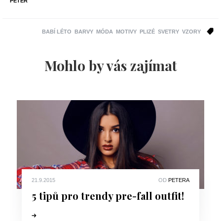
PETER
BABÍ LÉTO
BARVY
MÓDA
MOTIVY
PLIZÉ
SVETRY
VZORY
Mohlo by vás zajímat
21.9.2015
OD
PETERA
5 tipů pro trendy pre-fall outfit!