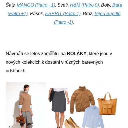
Šaty,
MANGO (Patro +1)
. Svetr,
H&M (Patro 0)
. Boty,
Baťa
(Patro +1)
. Pásek,
ESPRIT (Patro 1)
. Brož,
Bijou Brigitte
(Patro -1)
.
Návrháři se letos zaměřili i na
ROLÁKY
, které jsou v
nových kolekcích k dostání v různých barevných
odstínech.