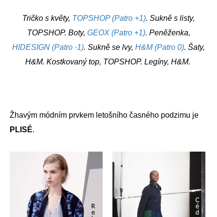
Tričko s květy,
TOPSHOP (Patro +1)
. Sukně s listy,
TOPSHOP. Boty,
GEOX (Patro +1)
. Peněženka,
HIDESIGN (Patro -1)
. Sukně se lvy,
H&M (Patro 0)
. Šaty,
H&M. Kostkovaný top, TOPSHOP. Legíny, H&M.
Žhavým módním prvkem letošního časného podzimu je
PLISÉ
.