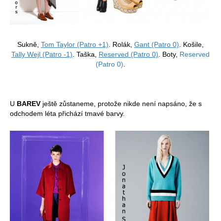
Sukně,
Tom Taylor (Patro +1)
. Rolák,
Gant (Patro 0)
. Košile,
Tally Wejl (Patro -1)
. Taška,
Reserved (Patro 0)
. Boty,
Reserved
(Patro 0)
.
U
BAREV
ještě zůstaneme, protože nikde není napsáno, že s
odchodem léta přichází tmavé barvy.