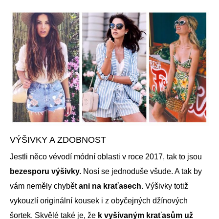
VÝŠIVKY A ZDOBNOST
Jestli něco vévodí módní oblasti v roce 2017, tak to jsou
bezesporu výšivky.
Nosí se jednoduše všude. A tak by
vám neměly chybět
ani na kraťasech.
Výšivky totiž
vykouzlí originální kousek i z obyčejných džínových
šortek. Skvělé také je, že
k vyšívaným kraťasům už