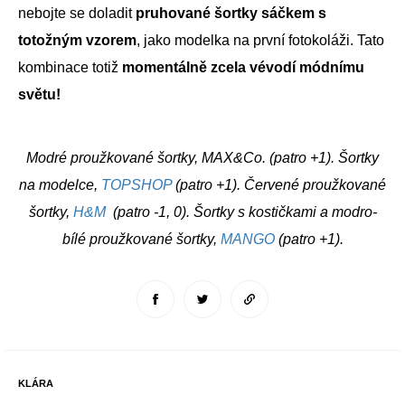
nebojte se doladit
pruhované šortky sáčkem s
totožným vzorem
, jako modelka na první fotokoláži. Tato
kombinace totiž
momentálně zcela vévodí módnímu
světu!
Modré proužkované šortky, MAX&Co. (patro +1). Šortky
na modelce,
TOPSHOP
(patro +1). Červené proužkované
šortky,
H&M
(patro -1, 0). Šortky s kostičkami a modro-
bílé proužkované šortky,
MANGO
(patro +1).
KLÁRA