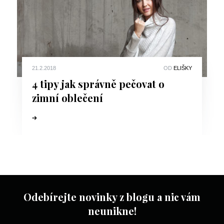
21.2.2018
OD
ELIŠKY
4 tipy jak správně pečovat o
zimní oblečení
Odebírejte novinky z blogu a nic vám
neunikne!