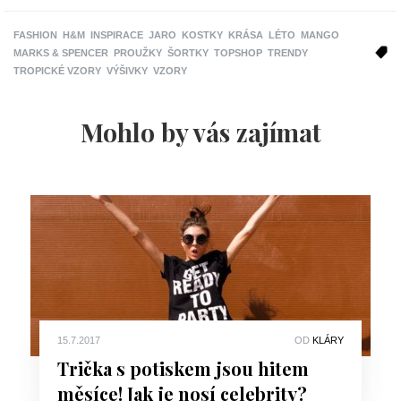
FASHION
H&M
INSPIRACE
JARO
KOSTKY
KRÁSA
LÉTO
MANGO
MARKS & SPENCER
PROUŽKY
ŠORTKY
TOPSHOP
TRENDY
TROPICKÉ VZORY
VÝŠIVKY
VZORY
Mohlo by vás zajímat
15.7.2017
OD
KLÁRY
Trička s potiskem jsou hitem
měsíce! Jak je nosí celebrity?