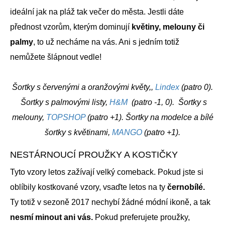
ideální jak na pláž tak večer do města. Jestli dáte
přednost vzorům, kterým dominují
květiny, melouny či
palmy
, to už necháme na vás. Ani s jedním totiž
nemůžete šlápnout vedle!
Šortky s červenými a oranžovými květy,,
Lindex
(patro 0).
Šortky s palmovými listy,
H&M
(patro -1, 0). Šortky s
melouny,
TOPSHOP
(patro +1). Šortky na modelce a bílé
šortky s květinami,
MANGO
(patro +1).
NESTÁRNOUCÍ PROUŽKY A KOSTIČKY
Tyto vzory letos zažívají velký comeback. Pokud jste si
oblíbily kostkované vzory, vsaďte letos na ty
černobílé.
Ty totiž v sezoně 2017 nechybí žádné módní ikoně, a tak
nesmí minout ani vás.
Pokud preferujete proužky,