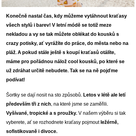
Konečně nastal čas, kdy můžeme vytáhnout kraťasy
všech stylů i barev! V letní módě se totiž meze
nekladou a vy se tak můžete oblékat do kousků s
crazy potisky, ať vyrážíte do práce, do města nebo na
pláž. A pokud stále ještě s koupí kraťasů otálíte,
máme pro pořádnou nálož cool kousků, po které se
už zdráhat určitě nebudete. Tak se na ně pojďme
podívat!
Šortky se dají nosit na sto způsobů.
Letos v létě ale letí
především tři z nich
, na které jsme se zaměřili.
Vyšívané, tropické a s proužky.
V našem výběru si tak
vyberete, ať se rozhodnete kraťasy pojmout
ležérně,
sofistikovaně i divoce.