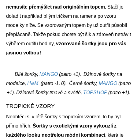
nemusíte přemýšlet nad originálním topem.
Stačí je
doladit například bílým tričkem na ramena po vzoru
modelky níže. Se vzorovaným topem by už outfit působil
přeplácaně. Takže pokud chcete být šik a zároveň netrávit
výběrem outifu hodiny,
vzorované šortky jsou pro vás
jasnou volbou!
Bílé šortky,
MANGO
(patro +1). Džínové šortky na
modelce,
H&M
(patro -1, 0). Černé šortky,
MANGO
(patro
+1). Džínové šortky tmavé a světlé,
TOPSHOP
(patro +1).
TROPICKÉ VZORY
Neobléci si v létě šortky s tropickým vzorem, to by byl
přímo hřích.
Šortky s exotickými vzory vykouzlí z
každého looku neotřelou módní kombinaci
, která je