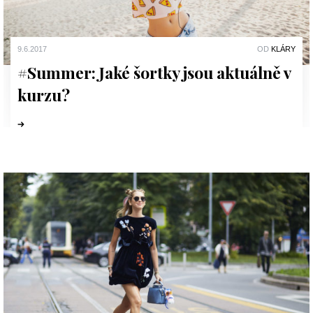
9.6.2017
OD
KLÁRY
#Summer: Jaké šortky jsou aktuálně v
kurzu?