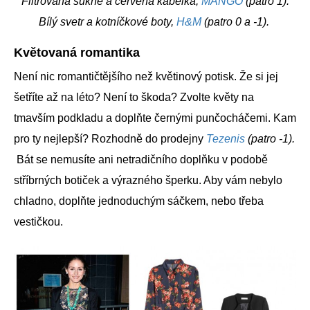
Flitrovaná sukně a červená kabelka,
MANGO
(patro 1).
Bílý svetr a kotníčkové boty,
H&M
(patro 0 a -1).
Květovaná romantika
Není nic romantičtějšího než květinový potisk. Že si jej
šetříte až na léto? Není to škoda? Zvolte květy na
tmavším podkladu a doplňte černými punčocháčemi. Kam
pro ty nejlepší? Rozhodně do prodejny
Tezenis
(patro -1).
Bát se nemusíte ani netradičního doplňku v podobě
stříbrných botiček a výrazného šperku. Aby vám nebylo
chladno, doplňte jednoduchým sáčkem, nebo třeba
vestičkou.