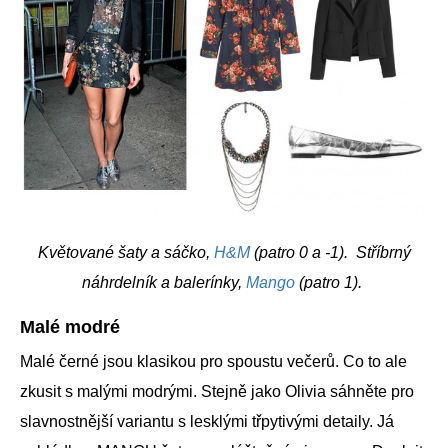
Květované šaty a sáčko,
H&M
(patro 0 a -1). Stříbrný
náhrdelník a balerínky,
Mango
(patro 1).
Malé modré
Malé černé jsou klasikou pro spoustu večerů. Co to ale
zkusit s malými modrými. Stejně jako Olivia sáhněte pro
slavnostnější variantu s lesklými třpytivými detaily. Já