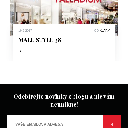
19.2.2017
OD
KLÁRY
MALL STYLE 38
Odebírejte novinky z blogu a nic vám
neunikne!