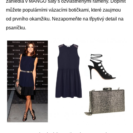
zahlédla v MANGU šaty s ozvláštněnými rameny. Doplnit
můžete populárními vázacími botičkami, které zaujmou
od prvního okamžiku. Nezapomeňte na třpytivý detail na
psaníčku.