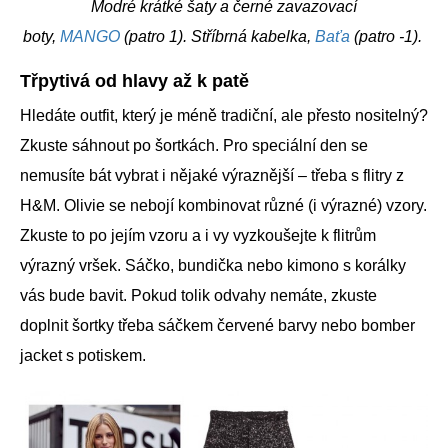
Modré krátké šaty a černé zavazovací
boty,
MANGO
(patro 1). Stříbrná kabelka,
Baťa
(patro -1).
Třpytivá od hlavy až k patě
Hledáte outfit, který je méně tradiční, ale přesto nositelný?
Zkuste sáhnout po šortkách. Pro speciální den se
nemusíte bát vybrat i nějaké výraznější – třeba s flitry z
H&M. Olivie se nebojí kombinovat různé (i výrazné) vzory.
Zkuste to po jejím vzoru a i vy vyzkoušejte k flitrům
výrazný vršek. Sáčko, bundička nebo kimono s korálky
vás bude bavit. Pokud tolik odvahy nemáte, zkuste
doplnit šortky třeba sáčkem červené barvy nebo bomber
jacket s potiskem.