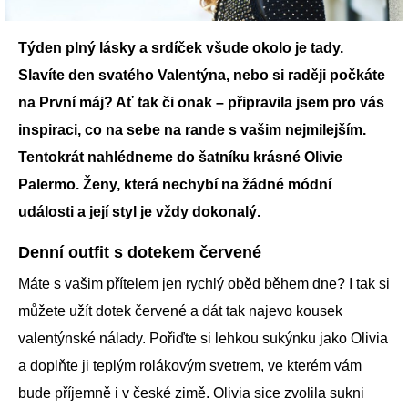
Týden plný lásky a srdíček všude okolo je tady.
Slavíte den svatého Valentýna, nebo si raději počkáte
na První máj? Ať tak či onak – připravila jsem pro vás
inspiraci, co na sebe na rande s vašim nejmilejším.
Tentokrát nahlédneme do šatníku krásné Olivie
Palermo. Ženy, která nechybí na žádné módní
události a její styl je vždy dokonalý.
Denní outfit s dotekem červené
Máte s vašim přítelem jen rychlý oběd během dne? I tak si
můžete užít dotek červené a dát tak najevo kousek
valentýnské nálady. Pořiďte si lehkou sukýnku jako Olivia
a doplňte ji teplým rolákovým svetrem, ve kterém vám
bude příjemně i v české zimě. Olivia sice zvolila sukni