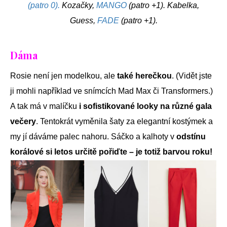
(patro 0).
Kozačky,
MANGO
(patro +1). Kabelka,
Guess,
FADE
(patro +1).
Dáma
Rosie není jen modelkou, ale
také herečkou
. (Vidět jste
ji mohli například ve snímcích Mad Max či Transformers.)
A tak má v malíčku
i sofistikované looky na různé gala
večery
. Tentokrát vyměnila šaty za elegantní kostýmek a
my jí dáváme palec nahoru. Sáčko a kalhoty v
odstínu
korálové si letos určitě pořiďte – je totiž barvou roku!