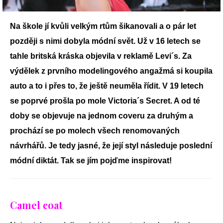
Na škole jí kvůli velkým rtům šikanovali a o pár let
později s nimi dobyla módní svět. Už v 16 letech se
tahle britská kráska objevila v reklamě Levi´s. Za
výdělek z prvního modelingového angažmá si koupila
auto a to i přes to, že ještě neuměla řídit. V 19 letech
se poprvé prošla po mole Victoria´s Secret. A od té
doby se objevuje na jednom coveru za druhým a
prochází se po molech všech renomovaných
návrhářů. Je tedy jasné, že její styl následuje poslední
módní diktát. Tak se jím pojďme inspirovat!
Camel coat