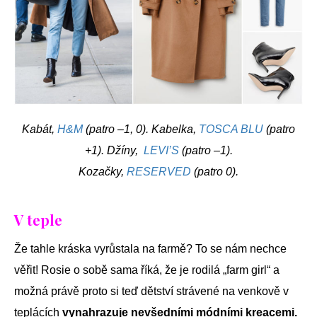
Kabát,
H&M
(patro –1, 0). Kabelka,
TOSCA BLU
(patro
+1). Džíny,
LEVI’S
(patro –1).
Kozačky,
RESERVED
(patro 0).
V teple
Že tahle kráska vyrůstala na farmě? To se nám nechce
věřit! Rosie o sobě sama říká, že je rodilá „farm girl“ a
možná právě proto si teď dětství strávené na venkově v
teplácích
vynahrazuje nevšedními módními kreacemi.