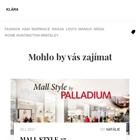
KLÁRA
FASHION
H&M
INSPIRACE
KRÁSA
LEVI'S
MANGO
MÓDA
ROSIE HUNTINGTON-WHITELEY
Mohlo by vás zajímat
26.1.2017
OD
NATÁLIE
MALL STYLE 37