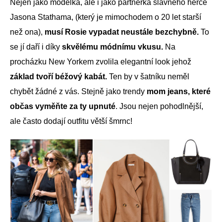
Nejen jako modelka, ale i jako partnerka slavného herce
Jasona Stathama, (který je mimochodem o 20 let starší
než ona),
musí Rosie vypadat neustále bezchybně.
To
se jí daří i díky
skvělému módnímu vkusu.
Na
procházku New Yorkem zvolila elegantní look jehož
základ tvoří béžový kabát.
Ten by v šatníku neměl
chybět žádné z vás. Stejně jako trendy
mom jeans, které
občas vyměňte za ty upnuté
. Jsou nejen pohodlnější,
ale často dodají outfitu větší šmrnc!