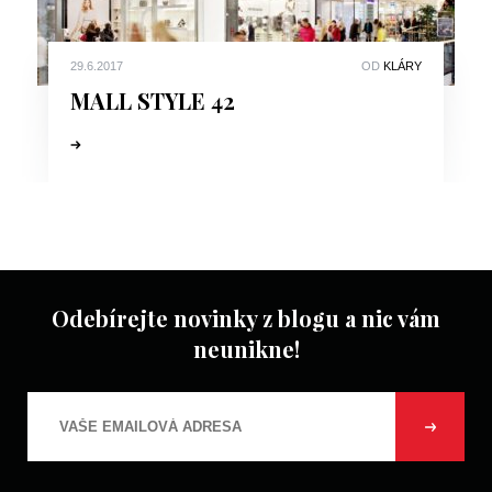
29.6.2017
OD
KLÁRY
MALL STYLE 42
Odebírejte novinky z blogu a nic vám
neunikne!