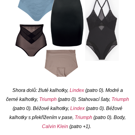
Shora dolů: žluté kalhotky,
Lindex
(patro 0). Modré a
černé kalhotky,
Triumph
(patro 0). Stahovací šaty,
Triumph
(patro 0). Béžové kalhotky,
Lindex
(patro 0). Béžové
kalhotky s překřížením v pase,
Triumph
(patro 0). Body,
Calvin Klein
(patro +1).