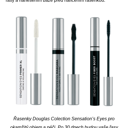
řasy a nanesením báze před nalíčením řasenkou.
Řasenky Douglas Colection Sensation’s Eyes pro
okamžitý objem a péči. Po 30 dnech budou vaše řasy