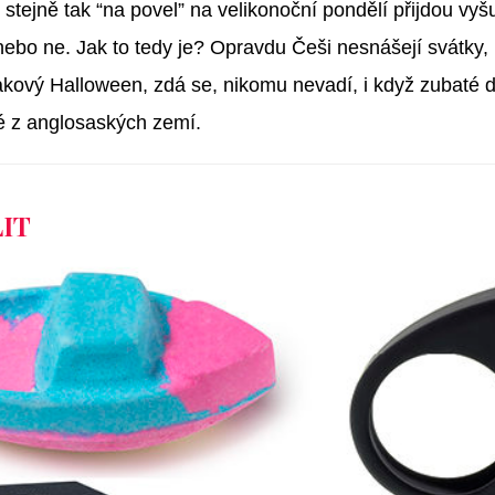
ás stejně tak “na povel” na velikonoční pondělí přijdou v
 nebo ne.
Jak to tedy je? Opravdu Češi nesnášejí svátky,
akový Halloween, zdá se, nikomu nevadí, i když zubaté 
é z anglosaských zemí.
IT