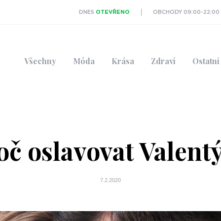
DNES
OTEVŘENO
OBCHODY 09:00-22:00
Všechny
Móda
Krása
Zdraví
Ostatní
oč oslavovat Valent
7.2.2020