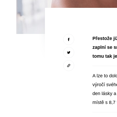
Přestože j
zaplní se 
tomu tak j
A lze to do
výročí svéh
den lásky a
místě s 8,7