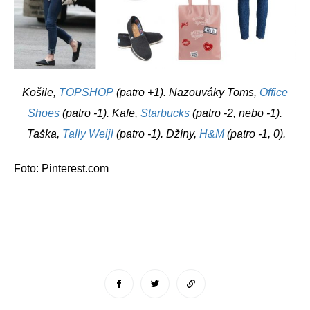
Košile,
TOPSHOP
(patro +1). Nazouváky Toms,
Office
Shoes
(patro -1). Kafe,
Starbucks
(patro -2, nebo -1).
Taška,
Tally Weijl
(patro -1). Džíny,
H&M
(patro -1, 0).
Foto: Pinterest.com