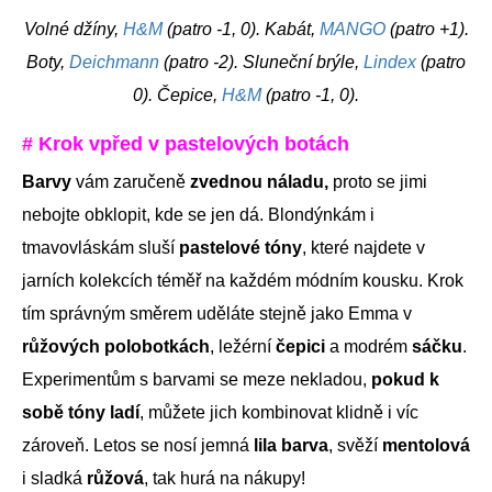
Volné džíny,
H&M
(patro -1, 0). Kabát,
MANGO
(patro +1).
Boty,
Deichmann
(patro -2). Sluneční brýle,
Lindex
(patro
0). Čepice,
H&M
(patro -1, 0).
# Krok vpřed v pastelových botách
Barvy
vám zaručeně
zvednou náladu,
proto se jimi
nebojte
obklopit, kde se jen dá. Blondýnkám i
tmavovláskám sluší
pastelové tóny
, které najdete v
jarních kolekcích téměř na každém módním kousku. Krok
tím správným směrem uděláte stejně jako Emma v
růžových polobotkách
, ležérní
čepici
a modrém
sáčku
.
Experimentům s barvami se meze nekladou,
pokud k
sobě tóny ladí
, můžete jich kombinovat klidně i víc
zároveň. Letos se nosí jemná
lila barva
, svěží
mentolová
i sladká
růžová
, tak hurá na nákupy!