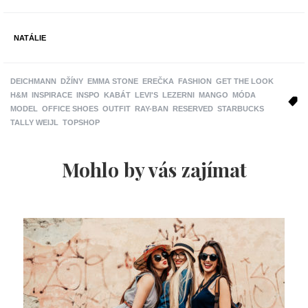
NATÁLIE
DEICHMANN
DŽÍNY
EMMA STONE
EREČKA
FASHION
GET THE LOOK
H&M
INSPIRACE
INSPO
KABÁT
LEVI'S
LEZERNI
MANGO
MÓDA
MODEL
OFFICE SHOES
OUTFIT
RAY-BAN
RESERVED
STARBUCKS
TALLY WEIJL
TOPSHOP
Mohlo by vás zajímat