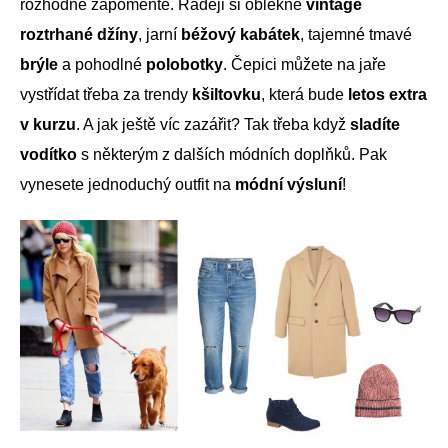
rozhodně zapomeňte. Raději si oblékne
vintage
roztrhané džíny
, jarní
béžový kabátek
, tajemné tmavé
brýle
a pohodlné
polobotky
. Čepici můžete na jaře
vystřídat třeba za trendy
kšiltovku
, která bude
letos extra
v kurzu
. A jak ještě víc zazářit? Tak třeba když
sladíte
vodítko
s některým z dalších módních doplňků. Pak
vynesete jednoduchý outfit na
módní výsluní
!