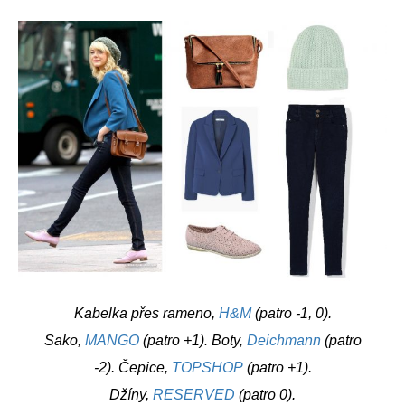
Kabelka přes rameno,
H&M
(patro -1, 0).
Sako,
MANGO
(patro +1). Boty,
Deichmann
(patro
-2). Čepice,
TOPSHOP
(patro +1).
Džíny,
RESERVED
(patro 0).