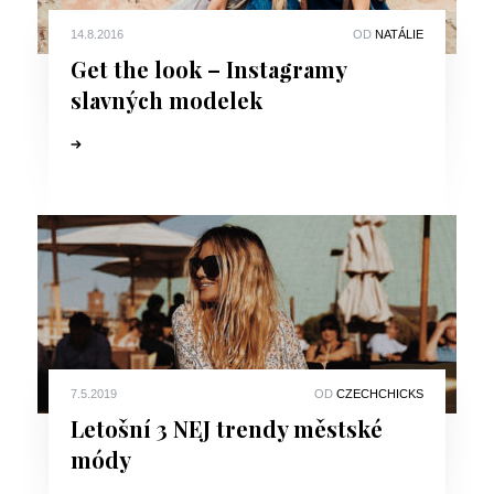
14.8.2016
OD
NATÁLIE
Get the look – Instagramy
slavných modelek
7.5.2019
OD
CZECHCHICKS
Letošní 3 NEJ trendy městské
módy