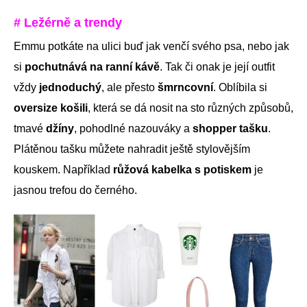
# Ležérně a trendy
Emmu potkáte na ulici buď jak venčí svého psa, nebo jak
si
pochutnává na ranní kávě
. Tak či onak je její outfit
vždy
jednoduchý
, ale přesto
šmrncovní
. Oblíbila si
oversize košili
, která se dá nosit na sto různých způsobů,
tmavé
džíny
, pohodlné nazouváky a
shopper tašku
.
Plátěnou tašku můžete nahradit ještě stylovějším
kouskem. Například
růžová kabelka s potiskem
je
jasnou trefou do černého.