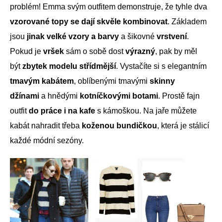
problém! Emma svým outfitem demonstruje, že tyhle dva
vzorované topy se dají skvěle kombinovat
. Základem
jsou
jinak velké vzory a barvy
a šikovné
vrstvení
.
Pokud je
vršek
sám o sobě dost
výrazný
, pak by měl
být
zbytek modelu
střídmější
. Vystačíte si s elegantním
tmavým
kabátem
, oblíbenými tmavými
skinny
džínami
a hnědými
kotníčkovými botami
. Prostě fajn
outfit
do práce i na kafe
s kámoškou. Na jaře můžete
kabát nahradit třeba
koženou bundičkou
, která je stálicí
každé módní sezóny.