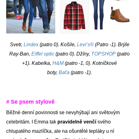
Svetr,
Lindex
(patro 0). Košile,
Levi’s®
(Patro -1). Brýle
Ray-Ban,
Eiffel optic
(patro 0). Džíny,
TOPSHOP
(patro
+1). Kabelka,
H&M
(patro -1, 0). Kotníčkové
boty,
Baťa
(patro -1).
# Se psem stylově
Běžné denní povinnosti se nevyhýbají ani světovým
celebritám. I Emma tak
pravidelně venčí
svého
chlupatého mazlíčka, ale na ošuntělé tepláky u ní