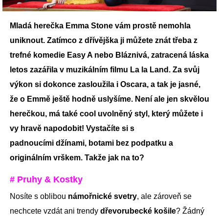
Mladá herečka Emma Stone vám prostě nemohla
uniknout. Zatímco z dřívějška ji můžete znát třeba z
trefné komedie Easy A nebo Bláznivá, zatracená láska
letos zazářila v muzikálním filmu La la Land. Za svůj
výkon si dokonce zasloužila i Oscara, a tak je jasné,
že o Emmě ještě hodně uslyšíme. Není ale jen skvělou
herečkou, má také cool uvolněný styl, který můžete i
vy hravě napodobit! Vystačíte si s
padnoucími džínami, botami bez podpatku a
originálním vrškem. Takže jak na to?
# Pruhy & Kostky
Nosíte s oblibou
námořnické svetry
, ale zároveň se
nechcete vzdát ani trendy
dřevorubecké košile
? Žádný