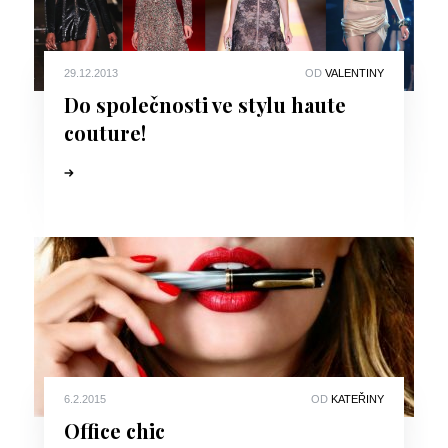
29.12.2013
OD
VALENTINY
Do společnosti ve stylu haute
couture!
6.2.2015
OD
KATEŘINY
Office chic