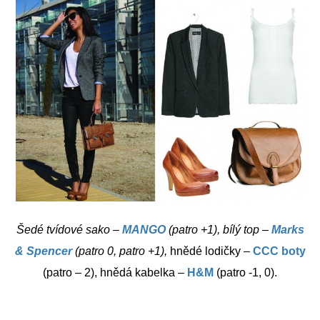
Šedé tvídové sako –
MANGO
(patro +1), bílý top –
Marks
& Spencer
(patro 0, patro +1),
hnědé lodičky –
CCC boty
(patro – 2), hnědá kabelka –
H&M
(patro -1, 0).