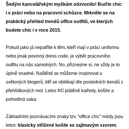
Šedým kancelářským myškám odzvonilo! Buďte chic
i v práci nebo na pracovní schůzce. Mrkněte se na
praktický přehled trendů office outfitů, ve kterých
budete chic i v roce 2015.
Pokud jako já nepatříte k těm, kteří mají v práci uniformu
nebo jinak povinný dress code, je výběr pracovního
outfitu na nás samotných. No, přiznejme si, ne vždy je to
úplně snadné. Naštěstí se můžeme inspirovat u
světových blogerů, ktří se oblékají dle posledních trendů z
přehlídkových mol. Letos frčí plátěné kalhoty, košile a
pohodlná saka.
Základními poznávacími znaky tzv. “office chic” módy jsou
letos:
klasicky střižené košile se zajímavým vzorem
,