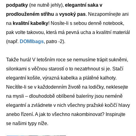
podpatky
(ne nutně jehly),
elegantní saka v
prodlouženém střihu
a
vysoký pas
. Nezapomínejte ani
na
kvalitní kabelky
! Nosíte-li s sebou denně notebook,
pak volte takovou, která má pevná ucha a kvalitní materiál
(např.
DOMIbags
, patro -2).
Takže hurá! V letošním roce se nemusíme trápit sukněmi,
silonkami s věčnou starostí o to nezatrhnout si je. Stačí
elegantní košile, výrazná kabelka a plátěné kalhoty.
Necítíte-li se v každodenním životě na lodičky, neklesejte
na mysli – dlouhodobě oblíbené baleríny jsou neméně
elegantní a zvládnete v nich všechny pražské kočičí hlavy
anebo řízení. A jak to všechno nakombinovat? Inspirujte
se našimi typy níže.