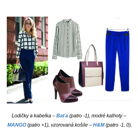
Lodičky a kabelka –
Baťa
(patro -1), modré kalhoty –
MANGO
(patro +1), vzorovaná košile –
H&M
(patro -1, 0).