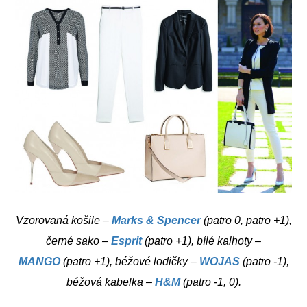
Vzorovaná košile –
Marks & Spencer
(patro 0, patro +1),
černé sako –
Esprit
(patro +1), bílé kalhoty –
MANGO
(patro +1), béžové lodičky –
WOJAS
(patro -1),
béžová kabelka –
H&M
(patro -1, 0).