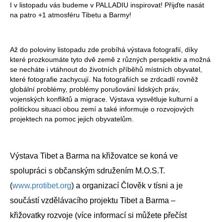
I v listopadu vás budeme v PALLADIU inspirovat! Přijďte nasát
na patro +1 atmosféru Tibetu a Barmy!
Až do poloviny listopadu zde probíhá výstava fotografií, díky
které prozkoumáte tyto dvě země z různých perspektiv a možná
se necháte i vtáhnout do životních příběhů místních obyvatel,
které fotografie zachycují. Na fotografiích se zrdcadlí rovněž
globální problémy, problémy porušování lidských práv,
vojenských konfliktů a migrace. Výstava vysvětluje kulturní a
politickou situaci obou zemí a také informuje o rozvojových
projektech na pomoc jejich obyvatelům.
Výstava Tibet a Barma na křižovatce se koná ve
spolupráci s občanským sdružením M.O.S.T.
(
www.protibet.org
) a organizací Člověk v tísni a je
součástí vzdělávacího projektu Tibet a Barma –
křižovatky rozvoje (více informací si můžete přečíst