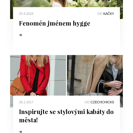
25.4.2018
OD
KAČKY
Fenomén jménem hygge
28.1.2017
OD
CZECHCHICKS
Inspirujte se stylovými kabáty do
města!