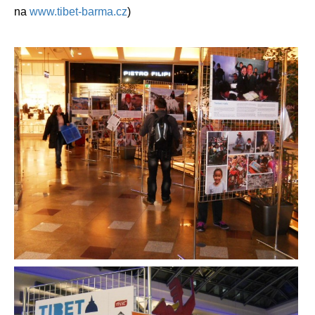
na
www.tibet-barma.cz
)