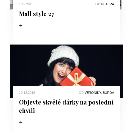
18.9.2015
OD
PETERA
Mall style 27
10.12.2019
OD
VERONIKY, BURDA
Objevte skvělé dárky na poslední
chvíli