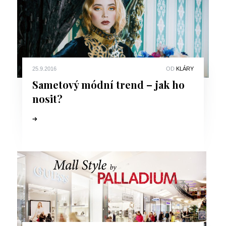
25.9.2016
OD
KLÁRY
Sametový módní trend – jak ho
nosit?