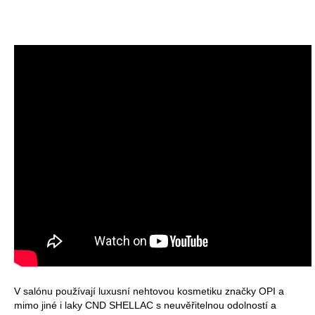
V salónu používají luxusní nehtovou kosmetiku značky OPI a
mimo jiné i laky CND SHELLAC s neuvěřitelnou odolností a