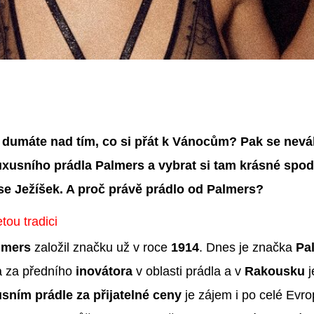
e dumáte nad tím, co si přát k Vánocům? Pak se nevá
uxusního prádla Palmers a vybrat si tam krásné spod
se Ježíšek. A proč právě prádlo od Palmers?
tou tradici
lmers
založil značku už v roce
1914
. Dnes je značka
Pa
 za předního
inovátora
v oblasti prádla a v
Rakousku
j
usním prádle za přijatelné ceny
je zájem i po celé Evrop