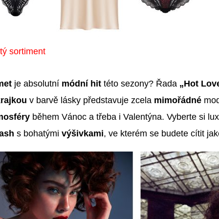
tý sortiment
met
je absolutní
módní hit
této sezony? Řada
„Hot Lov
krajkou
v barvě lásky představuje zcela
mimořádné
mode
mosféry
během Vánoc a třeba i Valentýna. Vyberte si lux
lash
s bohatými
výšivkami
, ve kterém se budete cítit ja