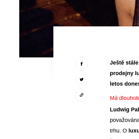
Ještě stál
prodejny l
letos done
Má dlouhole
Ludwig Pa
považována
trhu. O
lux