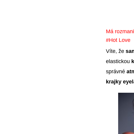
Má rozmani
#Hot Love
Víte, že
sa
elastickou
správné
at
krajky
eye