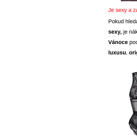
Je sexy a z
Pokud hled
sexy,
je ná
Vánoce
poc
luxusu
,
ori