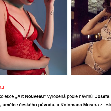
au
kolekce
„Art Nouveau“
vyrobená podle návrhů
Josefa
, umělce českého původu, a Kolomana Mosera
z les