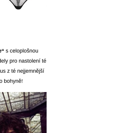
e“
s celoplošnou
ly pro nastolení té
us z té nejjemnější
ko bohyně!