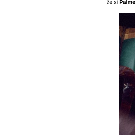
že si
Palm