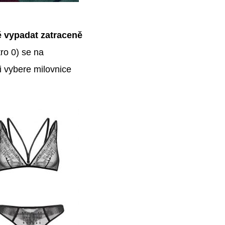
tě vypadat zatraceně
tro 0) se na
si vybere milovnice