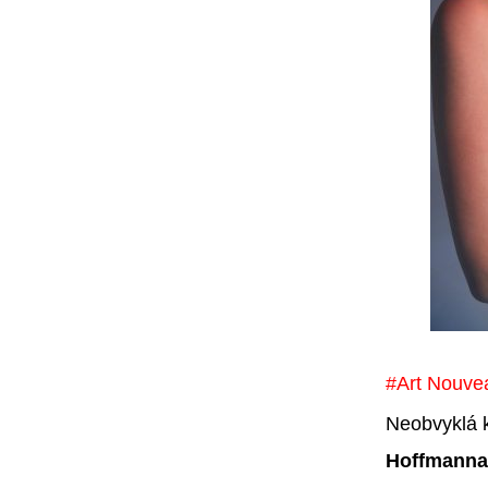
#Art Nouve
Neobvyklá 
Hoffmanna