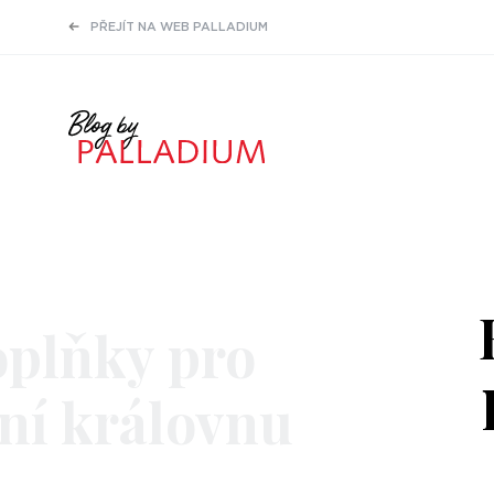
PŘEJÍT NA WEB PALLADIUM
plňky pro
ní královnu