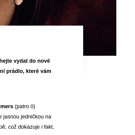
hejte vydat do nové
ní prádlo, které vám
lmers
(patro 0)
e jasnou jedničkou na
ě, což dokazuje i fakt,