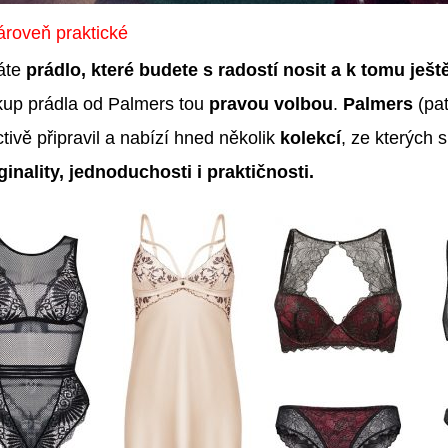
ároveň praktické
áte
prádlo, které budete
s radostí nosit a k tomu ješ
kup prádla od Palmers tou
pravou volbou
.
Palmers
(pa
tivě připravil a nabízí hned několik
kolekcí
, ze kterých 
ginality, jednoduchosti i praktičnosti.