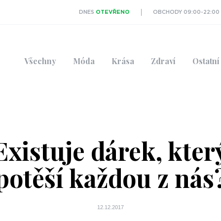
DNES
OTEVŘENO
OBCHODY 09:00-22:00
Všechny
Móda
Krása
Zdraví
Ostatní
Existuje dárek, kter
potěší každou z nás
12.12.2017