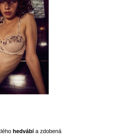
klého
hedvábí
a zdobená