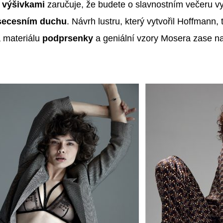
i
výšivkami
zaručuje, že budete o slavnostním večeru 
 secesním duchu
. Návrh lustru, který vytvořil Hoffmann, 
 materiálu
podprsenky
a geniální vzory Mosera zase n