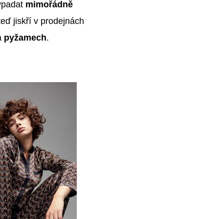
vypadat
mimořádně
teď jiskří v prodejnách
a
pyžamech
.