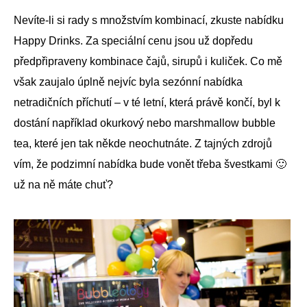
Nevíte-li si rady s množstvím kombinací, zkuste nabídku
Happy Drinks. Za speciální cenu jsou už dopředu
předpřipraveny kombinace čajů, sirupů i kuliček. Co mě
však zaujalo úplně nejvíc byla sezónní nabídka
netradičních příchutí – v té letní, která právě končí, byl k
dostání například okurkový nebo marshmallow bubble
tea, které jen tak někde neochutnáte. Z tajných zdrojů
vím, že podzimní nabídka bude vonět třeba švestkami 🙂
už na ně máte chuť?