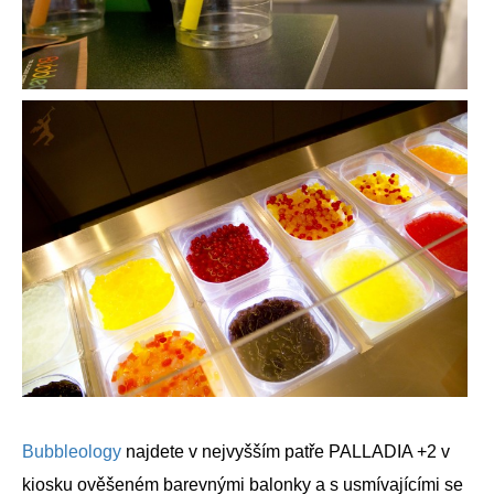
Bubbleology
najdete v nejvyšším patře PALLADIA +2 v
kiosku ověšeném barevnými balonky a s usmívajícími se