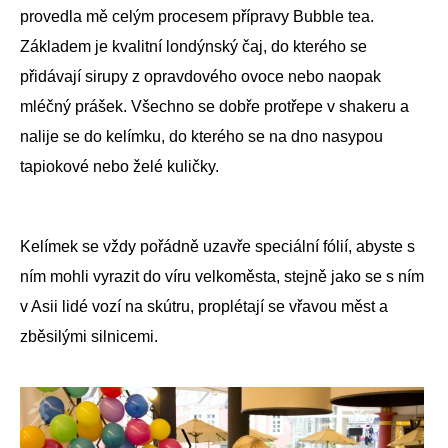
provedla mě celým procesem přípravy Bubble tea.
Základem je kvalitní londýnský čaj, do kterého se
přidávají sirupy z opravdového ovoce nebo naopak
mléčný prášek. Všechno se dobře protřepe v shakeru a
nalije se do kelímku, do kterého se na dno nasypou
tapiokové nebo želé kuličky.
Kelímek se vždy pořádně uzavře speciální fólií, abyste s
ním mohli vyrazit do víru velkoměsta, stejně jako se s ním
v Asii lidé vozí na skútru, proplétají se vřavou měst a
zběsilými silnicemi.