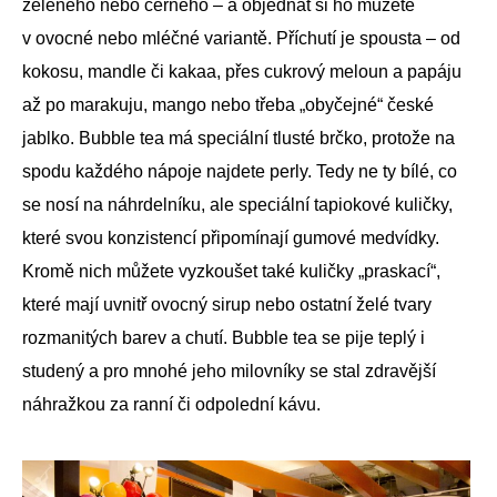
zeleného nebo černého – a objednat si ho můžete
v ovocné nebo mléčné variantě. Příchutí je spousta – od
kokosu, mandle či kakaa, přes cukrový meloun a papáju
až po marakuju, mango nebo třeba „obyčejné“ české
jablko. Bubble tea má speciální tlusté brčko, protože na
spodu každého nápoje najdete perly. Tedy ne ty bílé, co
se nosí na náhrdelníku, ale speciální tapiokové kuličky,
které svou konzistencí připomínají gumové medvídky.
Kromě nich můžete vyzkoušet také kuličky „praskací“,
které mají uvnitř ovocný sirup nebo ostatní želé tvary
rozmanitých barev a chutí. Bubble tea se pije teplý i
studený a pro mnohé jeho milovníky se stal zdravější
náhražkou za ranní či odpolední kávu.