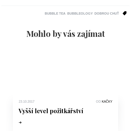
BUBBLE TEA
BUBBLEOLOGY
DOBROU CHUŤ
Mohlo by vás zajímat
23.10.2017
OD
KAČKY
Vyšší level požitkářství