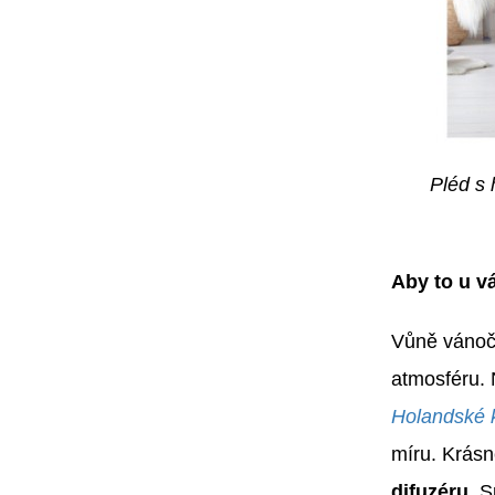
Pléd s
Aby to u 
Vůně vánočn
atmosféru. 
Holandské 
míru. Krás
difuzéru.
Sp