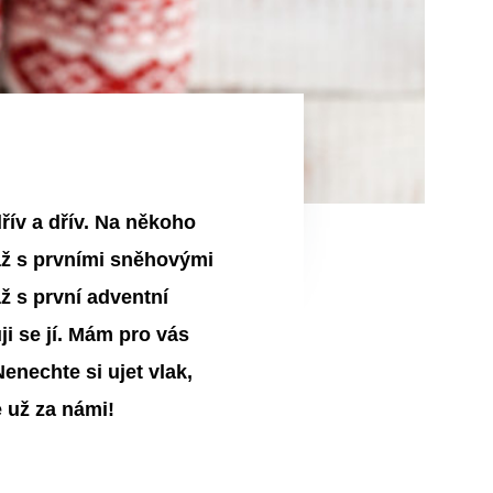
ív a dřív. Na někoho
až s prvními sněhovými
ž s první adventní
i se jí. Mám pro vás
enechte si ujet vlak,
e už za námi!