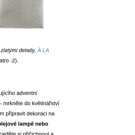
zlatými detaily,
À LA
tro -2).
ujícího adventní
 mrkněte do květinářství
 připravit dekoraci na
olejové lampě nebo
jděte si přičichnout a