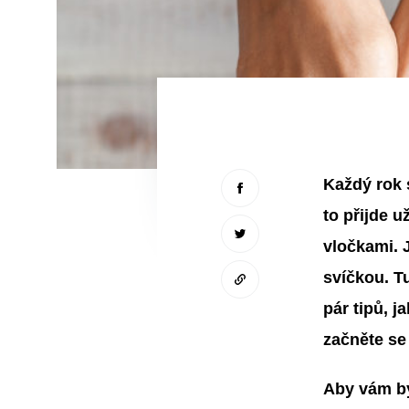
Každý rok 
to přijde 
vločkami. 
svíčkou. T
pár tipů, j
začněte se 
Aby vám 