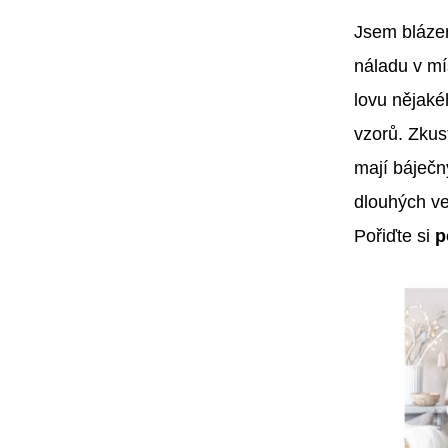
Jsem bláze
náladu v mí
lovu nějaké
vzorů. Zku
mají báječn
dlouhých ve
Pořiďte si
p