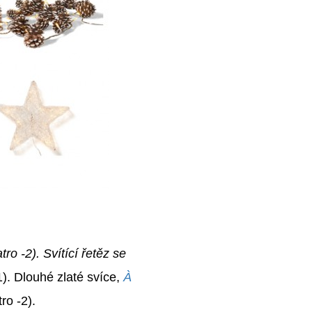
tro -2). Svítící řetěz se
1). Dlouhé zlaté svíce,
À
ro -2).