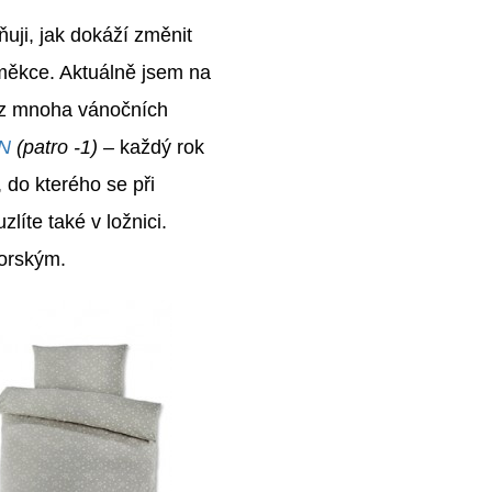
uji, jak dokáží změnit
 měkce. Aktuálně jsem na
é z mnoha vánočních
N
(patro -1) –
každý rok
, do kterého se při
íte také v ložnici.
orským.