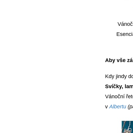
Vánoč
Esenci
Aby vše z
Kdy jindy d
Svíčky, la
Vánoční řetě
v
Albertu
(p