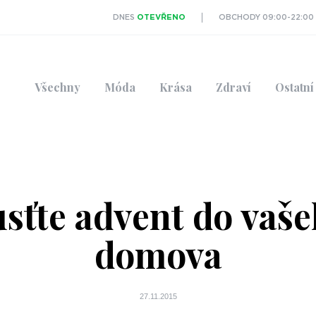
DNES
OTEVŘENO
OBCHODY 09:00-22:00
Všechny
Móda
Krása
Zdraví
Ostatní
sťte advent do vaš
domova
27.11.2015