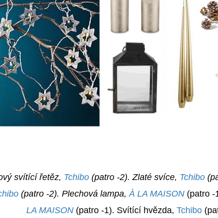
vý svítící řetěz,
Tchibo
(patro -2). Zlaté svíce,
Tchibo
(pa
chibo
(patro -2). Plechová lampa,
À LA MAISON
(patro -
LA MAISON
(patro -1). Svítící hvězda,
Tchibo
(pat