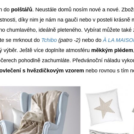
n do
polštářů
. Neustále domů nosím nové a nové. Zbožň
stnosti, díky nim je nám na gauči nebo v posteli krásně
ho chumlavého, ideálně pleteného. Vybírat můžete tak
ste se mrknout do
Tchibo
(patro -2)
nebo do
À LA MAISO
ý výběr. Ještě více doplníte atmosféru
měkkým plédem
čerech pohodlně zachumláte. Předvánoční náladu vykouzl
ovlečení s hvězdičkovým vzorem
nebo rovnou s tím n