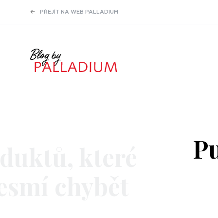
PŘEJÍT NA WEB PALLADIUM
Pu
duktů, které
esmí chybět