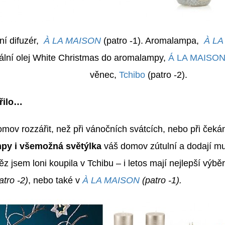
ní difuzér,
À LA MAISON
(patro -1). Aromalampa,
À LA
ální olej White Christmas do aromalampy,
Á LA MAISO
věnec,
Tchibo
(patro -2).
ářilo…
omov rozzářit, než při vánočních svátcích, nebo při čeká
mpy i všemožná světýlka
váš domov zútulní a dodají mu
z jsem loni koupila v Tchibu – i letos mají nejlepší výbě
atro -2)
, nebo také v
À LA MAISON
(patro -1).