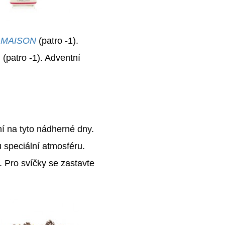
 MAISON
(patro -1).
N
(patro -1). Adventní
ní na tyto nádherné dny.
 speciální atmosféru.
r. Pro svíčky se zastavte