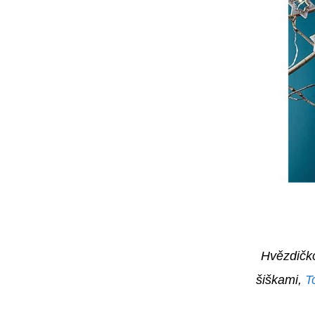
Hvězdičko
šiškami,
T