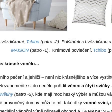
 hvězdičkami,
Tchibo
(patro -2). Polštářek s hvězdičkou a 
MAISON
(patro -1). Krémové povlečení,
Tchibo
(pa
vás krásně vonělo…
ího pečení a jehličí – není nic krásnějšího a více vystih
Nezapomeňte si do neděle pořídit
věnec a čtyři svíčky
–
květiny
(patro -2)
, kde mají moc hezký výběr a můžou vám
ně provoněný domov můžete mít také díky
vonné svíci, 
eciální vánoční vůně připravil obchod À LA MAISON – za