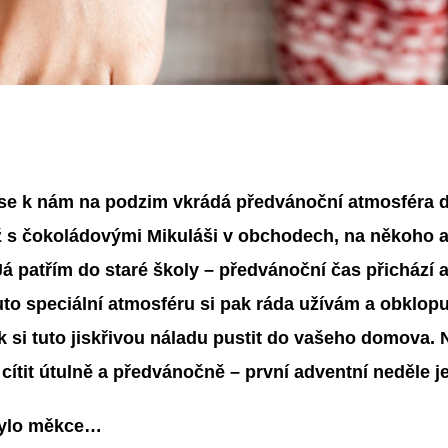
se k nám na podzim vkrádá předvánoční atmosféra dř
už s čokoládovými Mikuláši v obchodech, na někoho 
Já patřím do staré školy – předvánoční čas přichází a
uto speciální atmosféru si pak ráda užívám a obklopuj
ak si tuto jiskřivou náladu pustit do vašeho domova. N
cítit útulně a předvánočně – první adventní neděle j
bylo měkce…