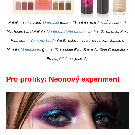
Paletka očních stínů,
Dermacol
(patro –2); paleta očních stínů a tvářenek
My Desert Land Pallete,
Marionnaud Perfumeries
(patro –2); řasenka Sexy
Pulp černá,
Yves Rocher
(patro 0); ochranný pleťový balzám Jablko &
Mandle,
Manufaktura
(patro –2); korektor Even Better All-Over Concealer +
Eraser,
Clinique
(patro 0).
Pro profíky: Neonový experiment