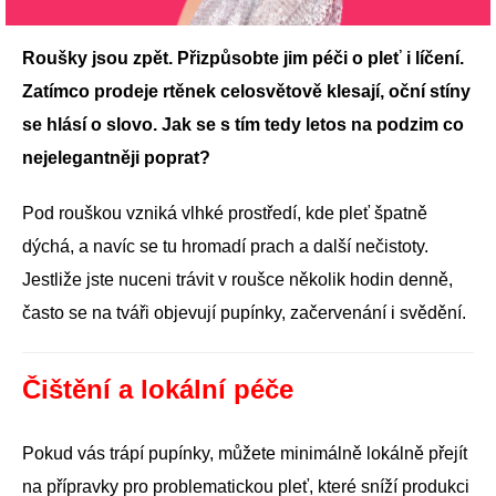
Roušky jsou zpět. Přizpůsobte jim péči o pleť i líčení.
Zatímco prodeje rtěnek celosvětově klesají, oční stíny
se hlásí o slovo. Jak se s tím tedy letos na podzim co
nejelegantněji poprat?
Pod rouškou vzniká vlhké prostředí, kde pleť špatně
dýchá, a navíc se tu hromadí prach a další nečistoty.
Jestliže jste nuceni trávit v roušce několik hodin denně,
často se na tváři objevují pupínky, začervenání i svědění.
Čištění a lokální péče
Pokud vás trápí pupínky, můžete minimálně lokálně přejít
na přípravky pro problematickou pleť, které sníží produkci