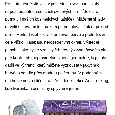
Pestrobarevné stíny se v posledních sezonách staly
nepostradatelnou součástí světových přehlídek, ale
pomalu i našich kosmetických taštiček. Můžeme si tedy
dovolit s barvami trochu zaexperimentovat. Tak například
u Self Portrait vzali ostře oranžovou barvu a přetřeli s ní
celé víčko. Halabala, nerozetřenými okraji. Výsledek
působil, jako byste vzali sytě barevný zvýrazňovač a oko
přeškrtali. Tyto nepravidelné tvary a geometrie, to je totiž
další velký trend, který můžete vyzkoušet v jakýchkoli
barvách od bílé přes modrou po černou. V podobném
duchu se neslo i líčení na přehlídce kolekce Ana Locking,
kde tvářenka a oční stíny splývají v jedno.