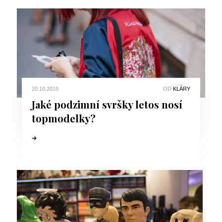
20.10.2016
OD
KLÁRY
Jaké podzimní svršky letos nosí
topmodelky?