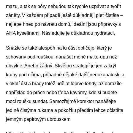
mazu, a tak se póry nebudou tak rychle ucpávat a tvořit
záněty. V každém případě ještě důkladněji pleť čistěte –
nejlépe hned po návratu domů, ideální jsou přípravky s
AHA kyselinami. Následujte je důkladnou hydratací.
Snažte se také alespoň na tu část obličeje, který je
schovaný pod rouškou, nanášet méně make-upu než
obvykle. Anebo žádný. Skvělou strategií je jen zakrýt
kruhy pod očima, případně nějaké další nedokonalosti, a
v okolí úst a brady totéž udělat teprve tehdy, až dorazíte
například do práce nebo třeba kavárny, kde si budete
moci roušku sundat. Samozřejmě korektor nanášejte
jedině čistýma rukama a pokožku předtím lehce očistěte
jemným papírovým ubrouskem.