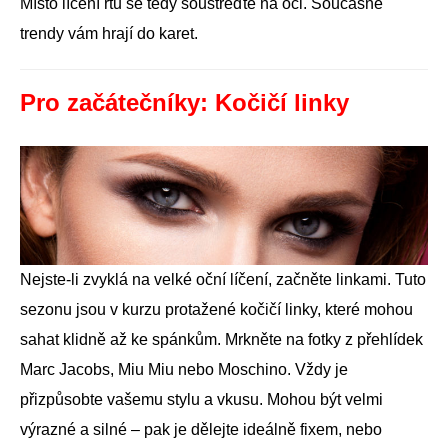
Místo líčení rtů se tedy soustřeďte na oči. Současné
trendy vám hrají do karet.
Pro začátečníky: Kočičí linky
Nejste-li zvyklá na velké oční líčení, začněte linkami. Tuto
sezonu jsou v kurzu protažené kočičí linky, které mohou
sahat klidně až ke spánkům. Mrkněte na fotky z přehlídek
Marc Jacobs, Miu Miu nebo Moschino. Vždy je
přizpůsobte vašemu stylu a vkusu. Mohou být velmi
výrazné a silné – pak je dělejte ideálně fixem, nebo