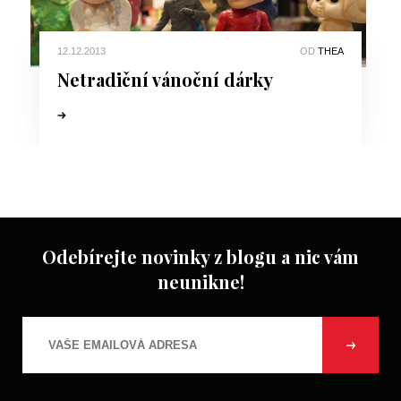
12.12.2013
OD
THEA
Netradiční vánoční dárky
Odebírejte novinky z blogu a nic vám
neunikne!