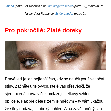
markt
(patro –2); řasenka s.he,
dm drogerie markt
(patro –2); makeup Re-
Nutriv Ultra Radiance,
Estée Lauder
(patro 0).
Pro pokročilé: Zlaté doteky
Právě teď je ten nejlepší čas, kdy se naučit používat oční
stíny. Začněte u tělových, které vás přesvědčí, že
sjednocená barva víček omlazuje celkový vzhled
obličeje. Pak přejděte k zemitě hnědým – ty vám ukážou,
že stíny dodávají hluboký pohled. A na závěr hnědý stín