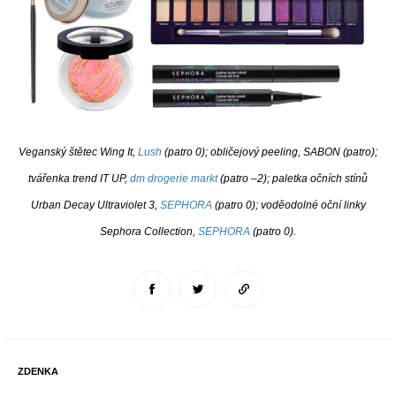
Veganský štětec Wing It,
Lush
(patro 0); obličejový peeling, SABON (patro);
tvářenka trend IT UP,
dm drogerie markt
(patro –2); paletka očních stínů
Urban Decay Ultraviolet 3,
SEPHORA
(patro 0); voděodolné oční linky
Sephora Collection,
SEPHORA
(patro 0).
ZDENKA