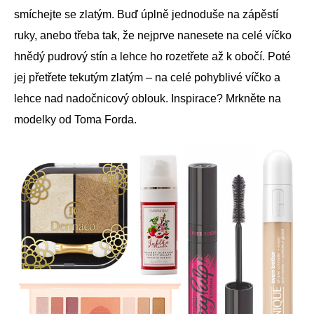
smíchejte se zlatým. Buď úplně jednoduše na zápěstí
ruky, anebo třeba tak, že nejprve nanesete na celé víčko
hnědý pudrový stín a lehce ho rozetřete až k obočí. Poté
jej přetřete tekutým zlatým – na celé pohyblivé víčko a
lehce nad nadočnicový oblouk. Inspirace? Mrkněte na
modelky od Toma Forda.