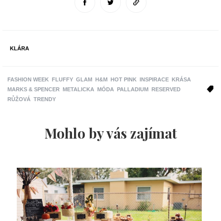
KLÁRA
FASHION WEEK
FLUFFY
GLAM
H&M
HOT PINK
INSPIRACE
KRÁSA
MARKS & SPENCER
METALICKA
MÓDA
PALLADIUM
RESERVED
RŮŽOVÁ
TRENDY
Mohlo by vás zajímat