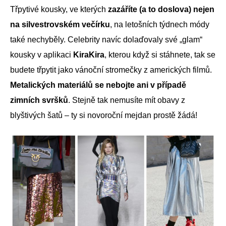
Třpytivé kousky, ve kterých
zazáříte (a to doslova) nejen
na silvestrovském večírku
, na letošních týdnech módy
také nechyběly. Celebrity navíc dolaďovaly své „glam“
kousky v aplikaci
KiraKira
, kterou když si stáhnete, tak se
budete třpytit jako vánoční stromečky z amerických filmů.
Metalických materiálů se nebojte ani v případě
zimních svršků
. Stejně tak nemusíte mít obavy z
blyštivých šatů – ty si novoroční mejdan prostě žádá!