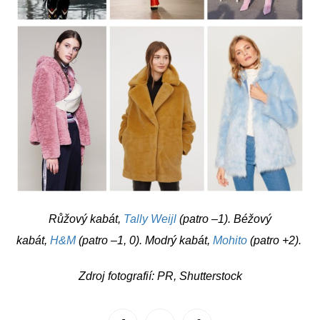
Růžový kabát,
Tally Weijl
(patro –1). Béžový
kabát,
H&M
(patro –1, 0). Modrý kabát,
Mohito
(patro +2).
Zdroj fotografií: PR, Shutterstock