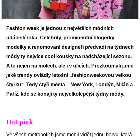
Fashion week je jednou z největších módních
událostí roku. Celebrity, prominentní blogerky,
modelky a renomovaní designéři předvádí na týdnech
módy ty nejvíce cool kousky na nadcházející sezonu.
A to nejen na molech, ale i v ulicích. Prozkoumali jsme
jaké trendy ovládly letošní „fashionweekovou velkou
čtyřku“. Tedy čtyři města – New York, Londýn, Milán a
Paříž, kde se konají ty nejvelkolepější týdny módy.
Hot pink
Ve všech metropolích jsme mohli vidět jednu barvu, která