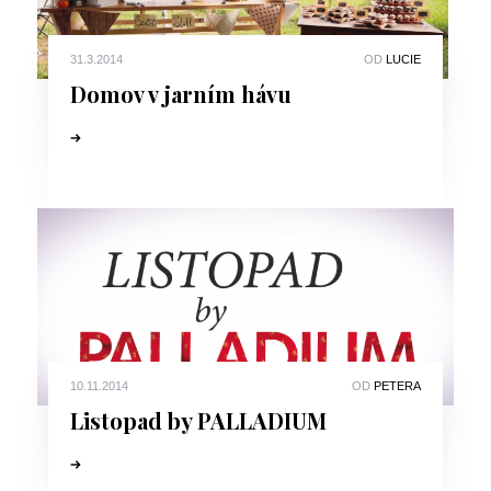
31.3.2014
OD
LUCIE
Domov v jarním hávu
10.11.2014
OD
PETERA
Listopad by PALLADIUM