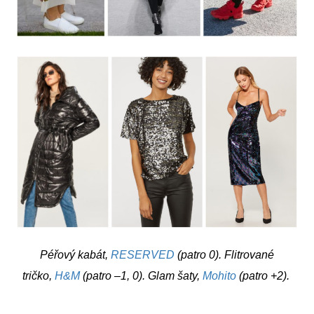
Péřový kabát,
RESERVED
(patro 0).
Flitrované
tričko,
H&M
(patro –1, 0). Glam šaty,
Mohito
(patro +2).