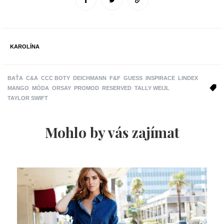
KAROLÍNA
BAŤA
C&A
CCC BOTY
DEICHMANN
F&F
GUESS
INSPIRACE
LINDEX
MANGO
MÓDA
ORSAY
PROMOD
RESERVED
TALLY WEIJL
TAYLOR SWIFT
Mohlo by vás zajímat