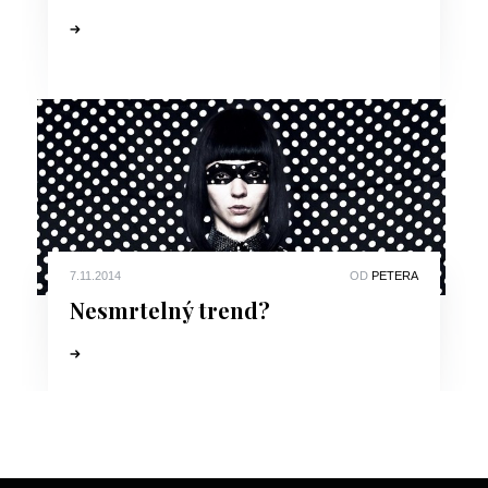
7.11.2014
OD
PETERA
Nesmrtelný trend?