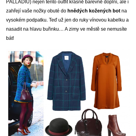
PALLADIU) nejen tento outfit krásně barevně doplní, ale i
zahřejí vaše nožky obuté do
hnědých kožených bot
na
vysokém podpatku. Teď už jen do ruky vínovou kabelku a
nasadit na hlavu buřinku… A zimy ve městě se nemusíte
bát!