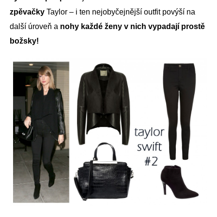
zpěvačky
Taylor – i ten nejobyčejnější outfit povýší na
další úroveň a
nohy každé ženy v nich vypadají prostě
božsky!