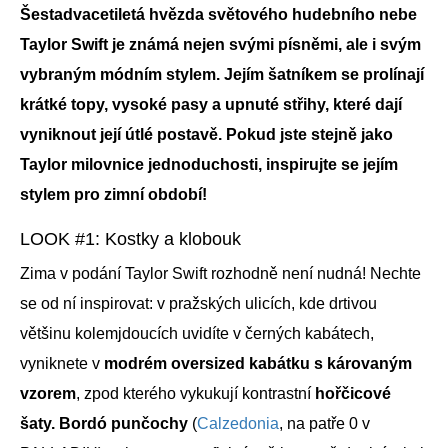
Šestadvacetiletá hvězda světového hudebního nebe
Taylor Swift je známá nejen svými písněmi, ale i svým
vybraným módním stylem. Jejím šatníkem se prolínají
krátké topy, vysoké pasy a upnuté střihy, které dají
vyniknout její útlé postavě. Pokud jste stejně jako
Taylor milovnice jednoduchosti, inspirujte se jejím
stylem pro zimní období!
LOOK #1: Kostky a klobouk
Zima v podání Taylor Swift rozhodně není nudná! Nechte
se od ní inspirovat: v pražských ulicích, kde drtivou
většinu kolemjdoucích uvidíte v černých kabátech,
vyniknete v
modrém oversized kabátku s károvaným
vzorem
, zpod kterého vykukují kontrastní
hořčicové
šaty.
Bordó punčochy
(
Calzedonia
, na patře 0 v