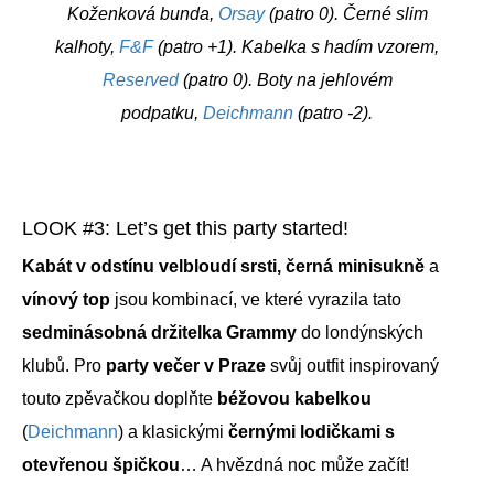
Koženková bunda,
Orsay
(patro 0). Černé slim
kalhoty,
F&F
(patro +1). Kabelka s hadím vzorem,
Reserved
(patro 0). Boty na jehlovém
podpatku,
Deichmann
(patro -2).
LOOK #3: Let’s get this party started!
Kabát v odstínu velbloudí srsti,
černá minisukně
a
vínový top
jsou kombinací, ve které vyrazila tato
sedminásobná držitelka Grammy
do londýnských
klubů. Pro
party večer v Praze
svůj outfit inspirovaný
touto zpěvačkou doplňte
béžovou kabelkou
(
Deichmann
) a klasickými
černými lodičkami s
otevřenou špičkou
… A hvězdná noc může začít!