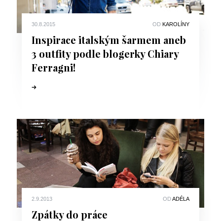
30.8.2015
OD
KAROLÍNY
Inspirace italským šarmem aneb
3 outfity podle blogerky Chiary
Ferragni!
2.9.2013
OD
ADÉLA
Zpátky do práce