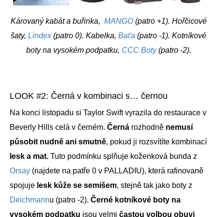
Károvaný kabát a buřinka,
MANGO
(patro +1). Hořčicové
šaty,
Lindex
(patro 0). Kabelka,
Baťa
(patro -1). Kotníkové
boty na vysokém podpatku,
CCC Boty
(patro -2).
LOOK #2: Černá v kombinaci s… černou
Na konci listopadu si Taylor Swift vyrazila do restaurace v
Beverly Hills celá v černém.
Černá
rozhodně
nemusí
působit nudně ani smutně
, pokud ji rozsvítíte kombinací
lesk a mat.
Tuto podmínku splňuje koženková bunda z
Orsay
(najdete na patře 0 v PALLADIU), která rafinovaně
spojuje
lesk kůže se semišem
, stejně tak jako boty z
Deichmann
u (patro -2).
Černé kotníkové boty na
vysokém podpatku
jsou velmi
častou volbou obuvi