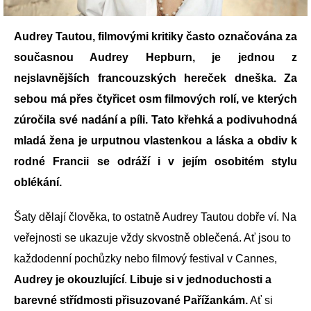
Audrey Tautou, filmovými kritiky často označována za
současnou Audrey Hepburn, je jednou z
nejslavnějších francouzských hereček dneška. Za
sebou má přes čtyřicet osm filmových rolí, ve kterých
zúročila své nadání a píli. Tato křehká a podivuhodná
mladá žena je urputnou vlastenkou a láska a obdiv k
rodné Francii se odráží i v jejím osobitém stylu
oblékání.
Šaty dělají člověka, to ostatně Audrey Tautou dobře ví. Na
veřejnosti se ukazuje vždy skvostně oblečená. Ať jsou to
každodenní pochůzky nebo filmový festival v Cannes,
Audrey je okouzlující
.
Libuje si v jednoduchosti a
barevné střídmosti přisuzované Pařížankám.
Ať si