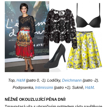
Top,
H&M
(patro 0, -1). Lodičky,
Deichmann
(patro -2).
Podrpsenka,
Intimissimi
(patro +1). Sukně,
H&M
.
NĚŽNĚ OKOUZLUJÍCÍ PĚNA DNÍ!
Tmavovlasá víla s uhrančivým pohledem ráda navštěvuje