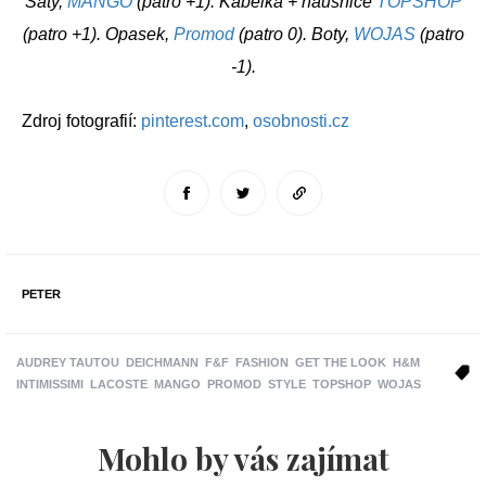
Šaty,
MANGO
(patro +1). Kabelka + náušnice
TOPSHOP
(patro +1). Opasek,
Promod
(patro 0). Boty,
WOJAS
(patro
-1).
Zdroj fotografií:
pinterest.com
,
osobnosti.cz
PETER
AUDREY TAUTOU
DEICHMANN
F&F
FASHION
GET THE LOOK
H&M
INTIMISSIMI
LACOSTE
MANGO
PROMOD
STYLE
TOPSHOP
WOJAS
Mohlo by vás zajímat