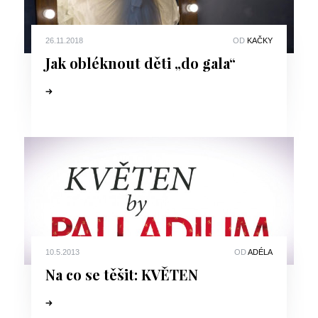
26.11.2018
OD
KAČKY
Jak obléknout děti „do gala“
10.5.2013
OD
ADÉLA
Na co se těšit: KVĚTEN