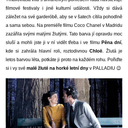
filmové festivaly i jiné kulturní události. Vždy si dává
záležet na své garderóbě, aby se v šatech cítila pohodlně
a sama sebou. Na premiéře filmu Coco Chanel v Madridu
zazářila svými malými žlutými. Tato barva jí opravdu moc
sluší a mohli jste ji v ní vidět třeba i ve filmu
Pěna dní
,
kde si zahrála hlavní roli, roztodivnou
Chloë
. Žlutá je
letos barvou léta, potkáte ji proto na každém rohu. Pořiďte
si i vy své
malé žluté na horké letní dny
v PALLADIU 😉