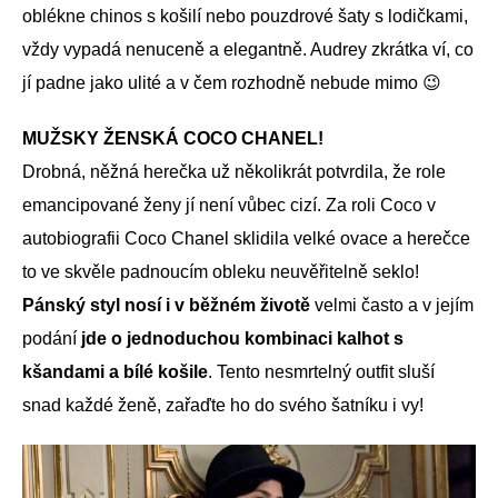
oblékne chinos s košilí nebo pouzdrové šaty s lodičkami,
vždy vypadá nenuceně a elegantně. Audrey zkrátka ví, co
jí padne jako ulité a v čem rozhodně nebude mimo 😉
MUŽSKY ŽENSKÁ COCO CHANEL!
Drobná, něžná herečka už několikrát potvrdila, že role
emancipované ženy jí není vůbec cizí. Za roli Coco v
autobiografii Coco Chanel sklidila velké ovace a herečce
to ve skvěle padnoucím obleku neuvěřitelně seklo!
Pánský styl nosí i v běžném životě
velmi často a v jejím
podání
jde o jednoduchou kombinaci kalhot s
kšandami a bílé košile
. Tento nesmrtelný outfit sluší
snad každé ženě, zařaďte ho do svého šatníku i vy!