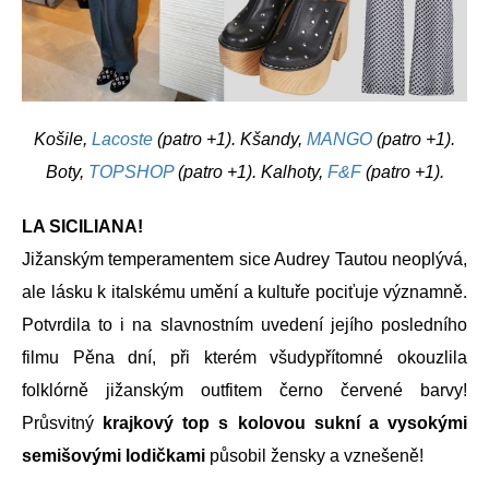
Košile,
Lacoste
(patro +1). Kšandy,
MANGO
(patro +1).
Boty,
TOPSHOP
(patro +1). Kalhoty,
F&F
(patro +1).
LA SICILIANA!
Jižanským temperamentem sice Audrey Tautou neoplývá,
ale lásku k italskému umění a kultuře pociťuje významně.
Potvrdila to i na slavnostním uvedení jejího posledního
filmu Pěna dní, při kterém všudypřítomné okouzlila
folklórně jižanským outfitem černo červené barvy!
Průsvitný
krajkový top s kolovou sukní a vysokými
semišovými lodičkami
působil žensky a vznešeně!