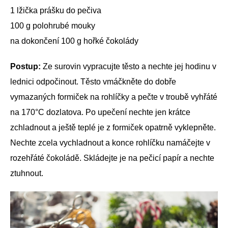
1 lžička prášku do pečiva
100 g polohrubé mouky
na dokončení 100 g hořké čokolády
Postup:
Ze surovin vypracujte těsto a nechte jej hodinu v
lednici odpočinout. Těsto vmáčkněte do dobře
vymazaných formiček na rohlíčky a pečte v troubě vyhřáté
na 170°C dozlatova. Po upečení nechte jen krátce
zchladnout a ještě teplé je z formiček opatrně vyklepněte.
Nechte zcela vychladnout a konce rohlíčku namáčejte v
rozehřáté čokoládě. Skládejte je na pečicí papír a nechte
ztuhnout.