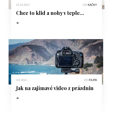
22.10.2017
OD
KAČKY
Chce to klid a nohy v teple…
4.8.2014
OD
FILIPA
Jak na zajímavé video z prázdnin