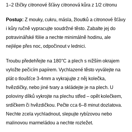
1–2 lžičky citronové šťávy citronová kůra z 1/2 citronu
Postup:
Z mouky, cukru, másla, žloutků a citronové šťávy
i kůry ručně vypracujte soudržné těsto. Zabalte jej do
potravinářské fólie a nechte minimálně hodinu, ale
nejlépe přes noc, odpočinout v lednici.
Troubu předehřejte na 180°C a plech s nižším okrajem
vyložte pečicím papírem. Vychlazené těsto vyválejte na
plát o tloušťce 3-4mm a vykrajujte z něj kolečka,
hvězdičky, nebo jiné tvary a skládejte je na plech. U
poloviny dílků vykrojte na plechu střed – opět kolečkem,
srdíčkem či hvězdičkou. Pečte cca 6–8 minut dozlatova.
Nechte zcela vychladnout, slepujte rybízovou nebo
malinovou marmeládou a nechte rozležet.