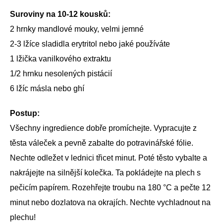
Suroviny na 10-12 kousků:
2 hrnky mandlové mouky, velmi jemné
2-3 lžíce sladidla erytritol nebo jaké používáte
1 lžička vanilkového extraktu
1/2 hrnku nesolených pistácií
6 lžíc másla nebo ghí
Postup:
Všechny ingredience dobře promíchejte. Vypracujte z
těsta váleček a pevně zabalte do potravinářské fólie.
Nechte odležet v lednici třicet minut. Poté těsto vybalte a
nakrájejte na silnější kolečka. Ta pokládejte na plech s
pečicím papírem. Rozehřejte troubu na 180 °C a pečte 12
minut nebo dozlatova na okrajích. Nechte vychladnout na
plechu!