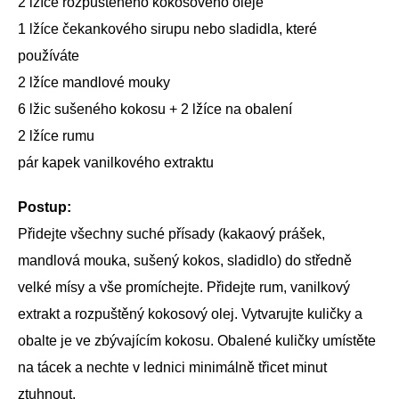
2 lžíce rozpuštěného kokosového oleje
1 lžíce čekankového sirupu nebo sladidla, které
používáte
2 lžíce mandlové mouky
6 lžic sušeného kokosu + 2 lžíce na obalení
2 lžíce rumu
pár kapek vanilkového extraktu
Postup:
Přidejte všechny suché přísady (kakaový prášek,
mandlová mouka, sušený kokos, sladidlo) do středně
velké mísy a vše promíchejte. Přidejte rum, vanilkový
extrakt a rozpuštěný kokosový olej. Vytvarujte kuličky a
obalte je ve zbývajícím kokosu. Obalené kuličky umístěte
na tácek a nechte v lednici minimálně třicet minut
ztuhnout.