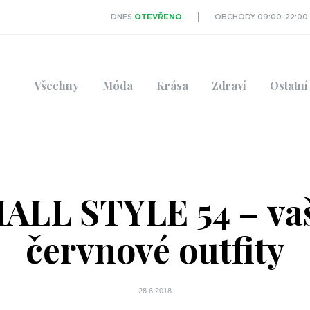
DNES
OTEVŘENO
OBCHODY 09:00-22:00
Všechny
Móda
Krása
Zdraví
Ostatní
ALL STYLE 54 – va
červnové outfity
28.6.2018