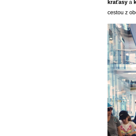
kraťasy
a
cestou z o