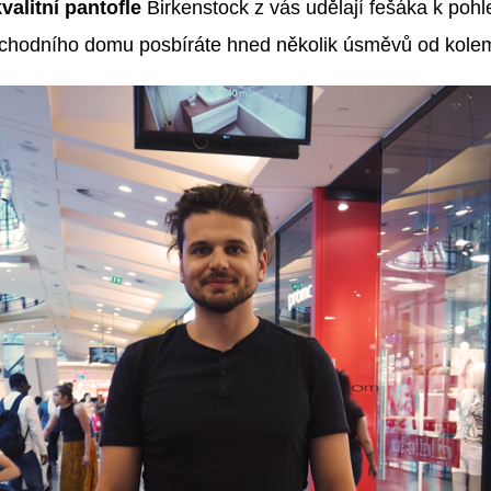
kvalitní pantofle
Birkenstock z vás udělají fešáka k poh
bchodního domu posbíráte hned několik úsměvů od kolem