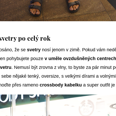
svetry po celý rok
 psáno, že se
svetry
nosí jenom v zimě. Pokud vám neděl
 den pohybujete pouze
v uměle ovzdušněných centrec
vetru
. Nemusí být zrovna z vlny, to byste za pár minut p
 sebe nějaké tenký, oversize, s velkými dírami a volnými 
ehoďte přes rameno
crossbody kabelku
a super outfit je