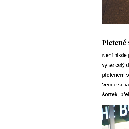
Pletené 
Není nikde
vy se celý
pleteném s
Vemte si na
šortek
, př