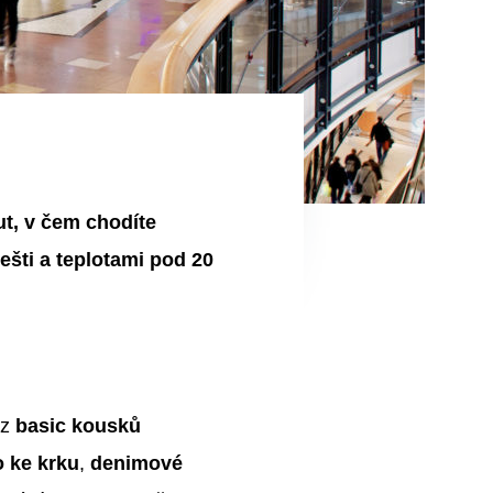
ut, v čem chodíte
ešti a teplotami pod 20
 z
basic kousků
o ke krku
,
denimové