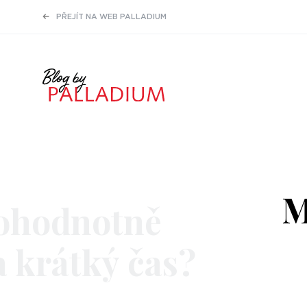
PŘEJÍT NA WEB PALLADIUM
M
nohodnotně
a krátký čas?