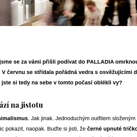
t jsme se za vámi přišli podívat do PALLADIA omrkno
 V červnu se střídala pořádná vedra s osvěžujícími d
jste si tedy na sebe v tomto počasí oblékli vy?
ází na jistotu
nimalismus
. Jak jinak. Jednoduchým outfitem složeným
c pokazit, naopak. Buďte si jisti, že
černé upnuté tričk