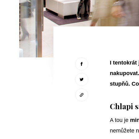
I tentokrá
nakupovat.
stupňů. Co 
Chlapi s
A tou je
mi
nemůžete ni