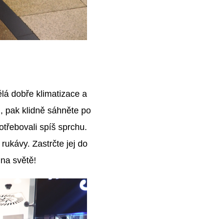
á dobře klimatizace a
h
, pak klidně sáhněte po
otřebovali spíš sprchu.
rukávy. Zastrčte jej do
 na světě!