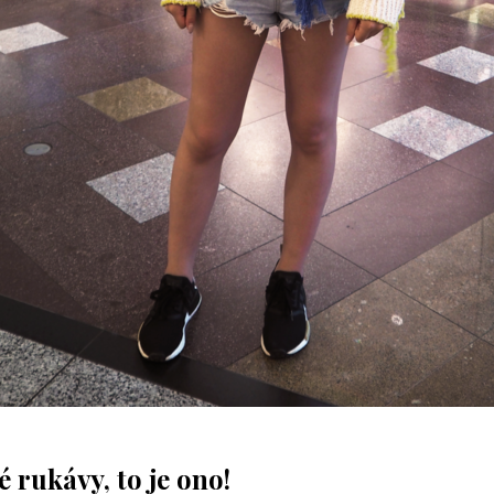
 rukávy, to je ono!