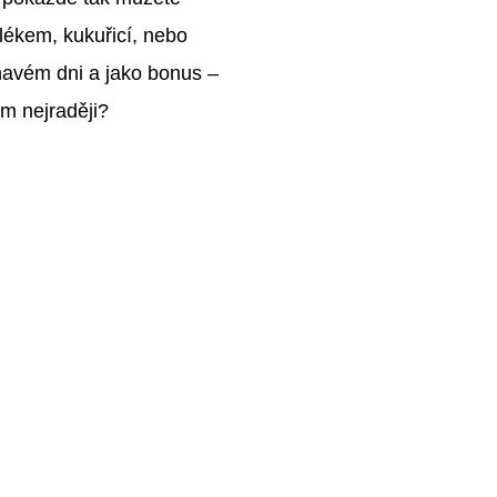
mlékem, kukuřicí, nebo
áhavém dni a jako bonus –
ám nejraději?