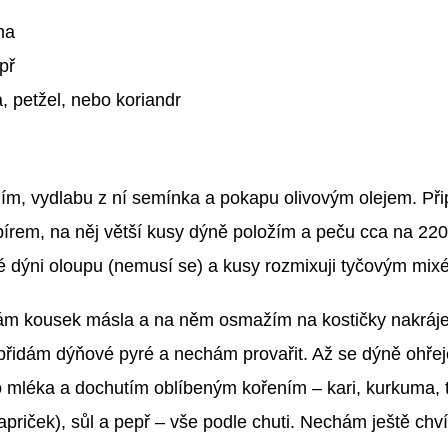
ma
př
a, petžel, nebo koriandr
jím, vydlabu z ní semínka a pokapu olivovým olejem. Při
írem, na něj větší kusy dýně položím a peču cca na 22
 dýni oloupu (nemusí se) a kusy rozmixuji tyčovým mix
m kousek másla a na něm osmažím na kostičky nakrájen
 přidám dýňové pyré a nechám provařit. Až se dýně ohře
mléka a dochutím oblíbeným kořením – kari, kurkuma, tro
apriček), sůl a pepř – vše podle chuti. Nechám ještě chví