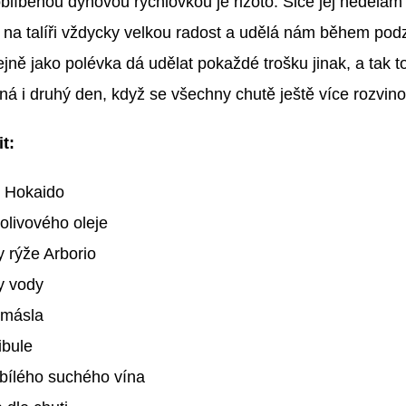
oblíbenou dýňovou rychlovkou je rizoto. Sice jej nedělám 
na talíři vždycky velkou radost a udělá nám během pod
ejně jako polévka dá udělat pokaždé trošku jinak, a tak t
ná i druhý den, když se všechny chutě ještě více rozvino
it:
 Hokaido
 olivového oleje
y rýže Arborio
y vody
 másla
ibule
 bílého suchého vína