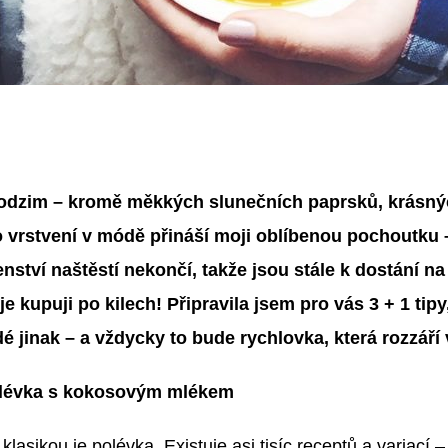
odzim – kromě měkkých slunečních paprsků, krásnýc
 vrstvení v módě přináší moji oblíbenou pochoutku
enství naštěstí nekončí, takže jsou stále k dostání 
á je kupuji po kilech! Připravila jsem pro vás 3 + 1 tipy
dé jinak – a vždycky to bude rychlovka, která rozzář
lévka s kokosovým mlékem
 klasikou je polévka. Existuje asi tisíc receptů a variac