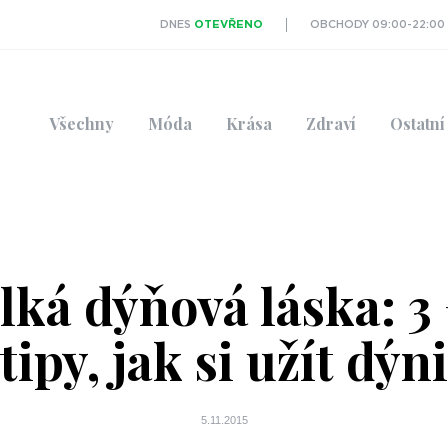
DNES
OTEVŘENO
OBCHODY 09:00-22:00
Všechny
Móda
Krása
Zdraví
Ostatní
lká dýňová láska: 3 
tipy, jak si užít dýni
5.11.2015