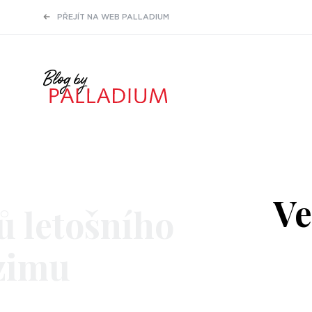
PŘEJÍT NA WEB PALLADIUM
Ve
ů letošního
zimu