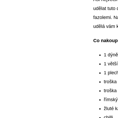
udělat tuto 
fazolemi. N
udělá vám k
Co nakoup
1 dýně
1 větší
1 plec
troška
troška
římský
žluté k
chilli