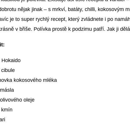
dobrotu nějak jinak – s mrkví, batáty, chilli, kokosovým 
avíc je to super rychlý recept, který zvládnete i po nam
rásně v břiše. Polívka prostě k podzimu patří. Jak ji děl
it:
 Hokaido
 cibule
hovka kokosového mléka
 másla
 olivového oleje
 kmín
ari