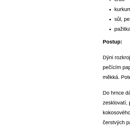
kurku
sůl, pe
pažitk
Postup:
Dýni rozkro
pečícím pap
měkká. Poté
Do hrnce dá
zesklovatí,
kokosového 
čerstvých p