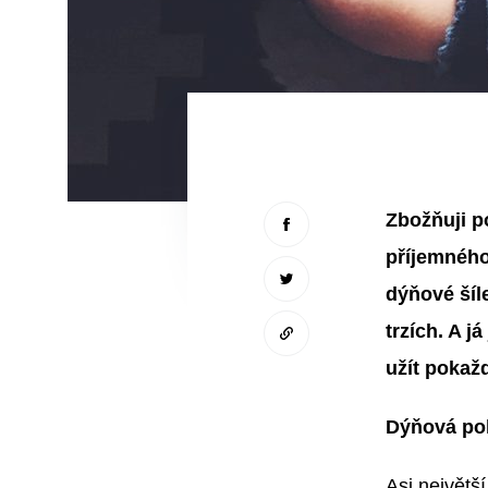
Zbožňuji p
příjemného
dýňové šíl
trzích. A j
užít pokaž
Dýňová po
Asi největší