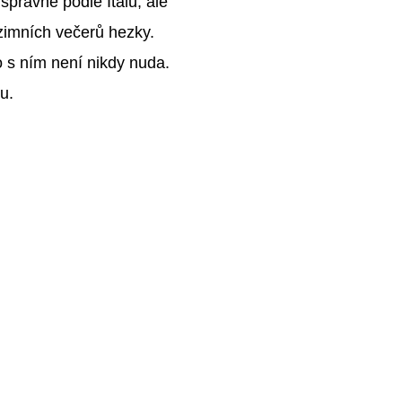
správně podle Italů, ale
zimních večerů hezky.
o s ním není nikdy nuda.
u.