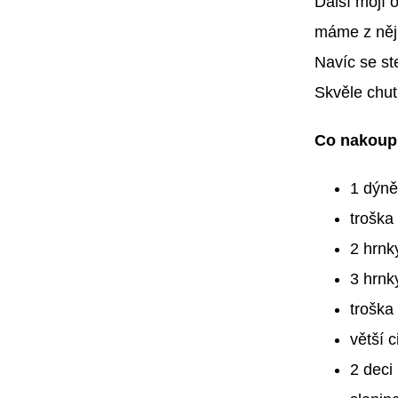
Další mojí 
máme z něj 
Navíc se st
Skvěle chut
Co nakoup
1 dýně
troška
2 hrnk
3 hrnk
troška
větší c
2 deci