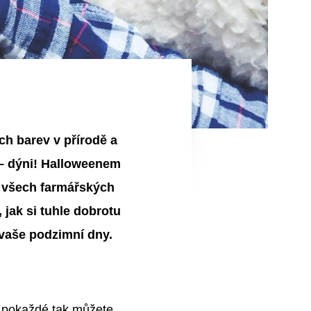
h barev v přírodě a
 – dýni! Halloweenem
na všech farmářských
, jak si tuhle dobrotu
í vaše podzimní dny.
í – pokaždé tak můžete