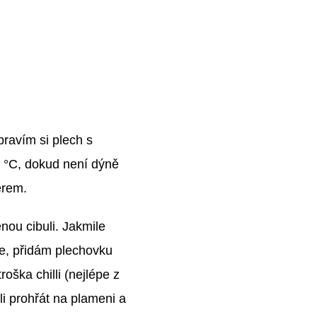
pravím si plech s
0 °C, dokud není dýně
érem.
ou cibuli. Jakmile
je, přidám plechovku
ška chilli (nejlépe z
li prohřát na plameni a