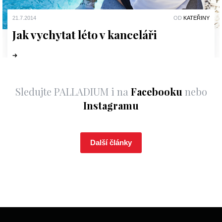
21.7.2014
OD
KATEŘINY
Jak vychytat léto v kanceláři
Sledujte PALLADIUM i na
Facebooku
nebo
Instagramu
Další články