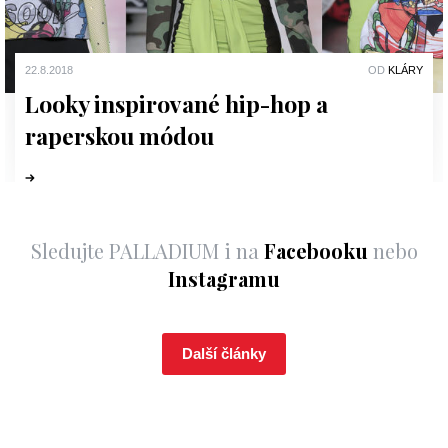
22.8.2018
OD
KLÁRY
Looky inspirované hip-hop a
raperskou módou
Sledujte PALLADIUM i na
Facebooku
nebo
Instagramu
Další články